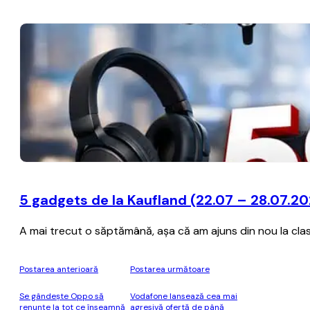
5 gadgets de la Kaufland (22.07 – 28.07.2
A mai trecut o săptămână, aşa că am ajuns din nou la clas
Postarea anterioară
Postarea următoare
Se gândeşte Oppo să
Vodafone lansează cea mai
renunţe la tot ce înseamnă
agresivă ofertă de până