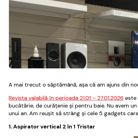
A mai trecut o săptămână, aşa că am ajuns din nou 
Revista valabilă în perioada 21.01 – 27.01.2026
este 
bucătărie, de curăţenie şi pentru baie. Nu avem un
unui an. Am reuşit să strâng şi cele 5 gadgets care
1. Aspirator vertical 2 în 1 Tristar