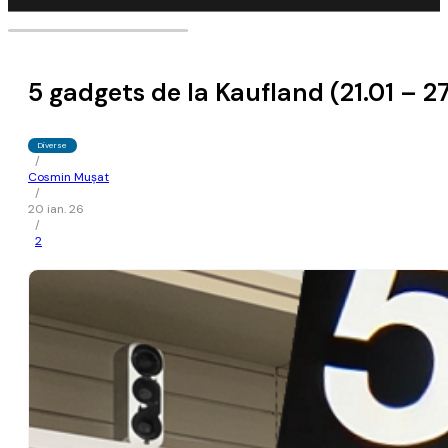
5 gadgets de la Kaufland (21.01 – 2
Diverse
/
Cosmin Mușat
/
20 ian. 26
/
2