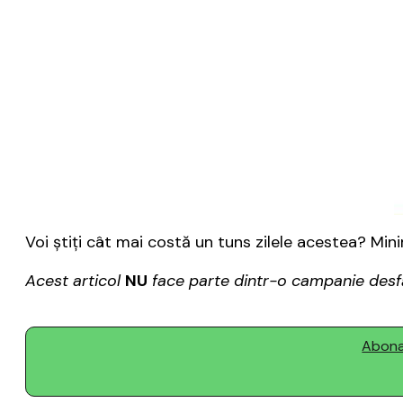
Voi ştiţi cât mai costă un tuns zilele acestea? Minim
Acest articol
NU
face parte dintr-o campanie desfăș
Abonaț