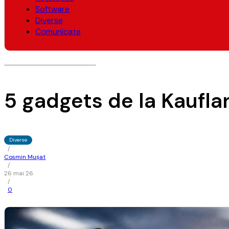
Software
Diverse
Comunicate
5 gadgets de la Kaufla
Diverse
/
Cosmin Mușat
/
26 mai 26
/
0