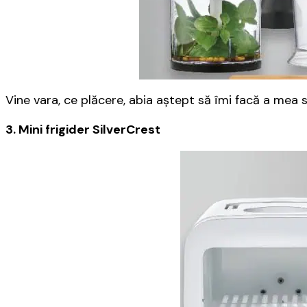
Vine vara, ce plăcere, abia aştept să îmi facă a mea
3. Mini frigider SilverCrest