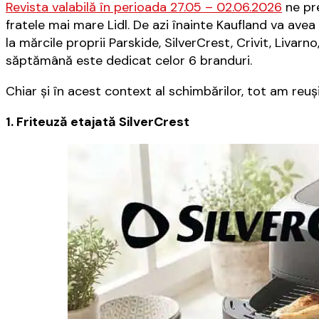
Revista valabilă în perioada 27.05 – 02.06.2026
ne pre
fratele mai mare Lidl. De azi înainte Kaufland va a
la mărcile proprii Parskide, SilverCrest, Crivit, Livarn
săptămână este dedicat celor 6 branduri.
Chiar şi în acest context al schimbărilor, tot am reuş
1. Friteuză etajată SilverCrest