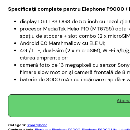
Specificaţii complete pentru Elephone P9000 / 
display LG LTPS OGS de 5.5 inch cu rezoluție Fu
procesor MediaTek Helio P10 (MT6755) octa-
spațiu de stocare + slot combo (2 x microSIM
Android 6.0 Marshmallow cu ELE UI;
4G / LTE, dual-sim (2 x microSIM), Wi-Fi a/b
citirea amprentelor;
cameră foto de 13 megapixeli cu senzor Sony I
filmare slow motion și cameră frontală de 8
baterie de 3000 mAh cu încărcare rapidă + wi
Abonaț
Categorii:
Smartphone
Cuvinte cheie:
Elephone
,
Elephone P9000
,
Elephone P9000 Lite
,
licitati