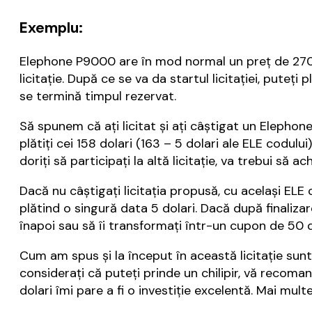
Exemplu:
Elephone P9000 are în mod normal un preţ de 270 do
licitaţie. După ce se va da startul licitaţiei, puteţi
se termină timpul rezervat.
Să spunem că aţi licitat şi aţi câştigat un Elephon
plătiţi cei 158 dolari (163 – 5 dolari ale ELE codului
doriţi să participaţi la altă licitaţie, va trebui să ac
Dacă nu câştigaţi licitaţia propusă, cu acelaşi ELE c
plătind o singură data 5 dolari. Dacă după finalizare
înapoi sau să îi transformaţi într-un cupon de 50 
Cum am spus şi la început în această licitaţie su
consideraţi că puteţi prinde un chilipir, vă recoman
dolari îmi pare a fi o investiţie excelentă. Mai mul