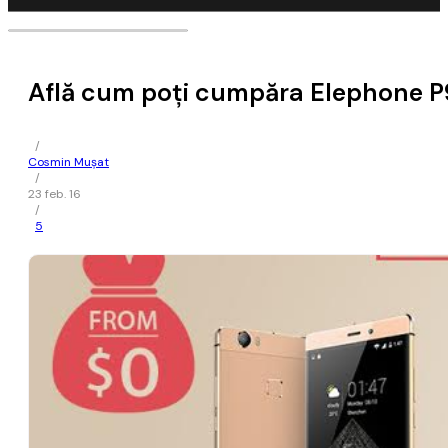
Află cum poţi cumpăra Elephone P90
/
Cosmin Mușat
/
23 feb. 16
/
5