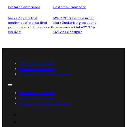
Postarea anterioară
Postarea următoare
Vivo XPlay 5 a fost
MWC 2016: De ce a urcat
confirmat oficial ca fiind
Mark Zuckerberg pe scena
primul telefon din lume cu 6
de lansare a GALAXY S7 și
GB RAM
GALAXY S7 Edge?
Termene și Condiții
Politica de Cookies
Politica de Confidențialitate
Termene și Condiții
Politica de Cookies
Politica de Confidențialitate