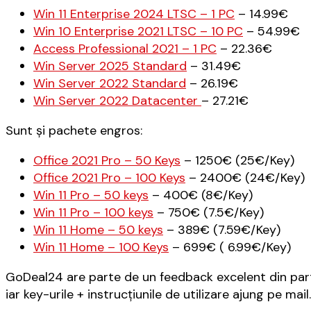
Win 11 Enterprise 2024 LTSC – 1 PC
– 14.99€
Win 10 Enterprise 2021 LTSC – 10 PC
– 54.99€
Access Professional 2021 – 1 PC
– 22.36€
Win Server 2025 Standard
– 31.49€
Win Server 2022 Standard
– 26.19€
Win Server 2022 Datacenter
– 27.21€
Sunt și pachete engros:
Office 2021 Pro – 50 Keys
– 1250€ (25€/Key)
Office 2021 Pro – 100 Keys
– 2400€ (24€/Key)
Win 11 Pro – 50 keys
– 400€ (8€/Key)
Win 11 Pro – 100 keys
– 750€ (7.5€/Key)
Win 11 Home – 50 keys
– 389€ (7.59€/Key)
Win 11 Home – 100 Keys
– 699€ ( 6.99€/Key)
GoDeal24 are parte de un feedback excelent din partea 
iar key-urile + instrucțiunile de utilizare ajung pe mail.