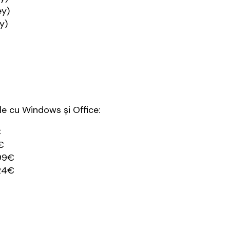
ey)
y)
e cu Windows și Office:
€
€
99€
24€