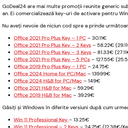
GoDeal24 are mai multe promoții reunite generic sub
an. Ei comercializează key-uri de activare pentru Win
Nu aveți nevoie de niciun cod spre a prinde următoare
Office 2021 Pro Plus Key – 1 PC
– 30.11€
Office 2021 Pro Plus Key – 2 Keys
– 58.22€ (29.1
Office 2021 Pro Plus Key – 3 Keys
– 81.33€ (27.1
Office 2021 Pro Plus Key – 5 PCs
– 127.55€ (25.
Office 2019 Pro Plus Key – 1 PC
– 24.75€
Office 2024 Home for PC/Mac
– 139.99€
Office 2024 H&B for PC/Mac
– 149€
Office 2021 H&B for Mac
– 59.29€
Office 2019 H&B for Mac
– 39.29€
Găsiți și Windows în diferite versiuni după cum urme
Win 11 Professional Key
– 13.25€
Win 11 Professional – 2 Keys
– 24.75€ (12.38€/Ke