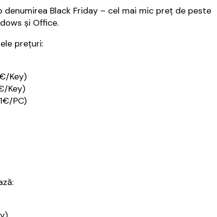
 denumirea Black Friday – cel mai mic preț de peste
dows și Office.
le prețuri:
1€/Key)
1€/Key)
51€/PC)
ază:
y)