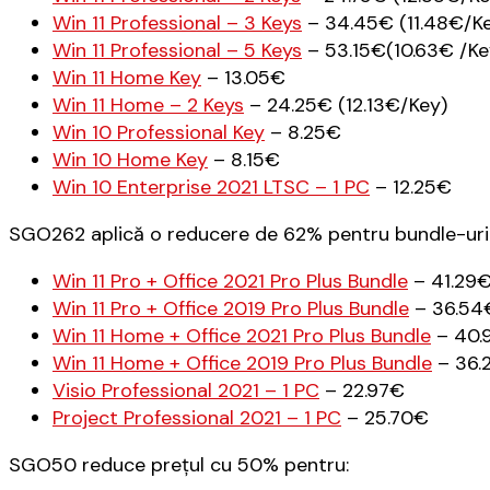
Win 11 Professional – 3 Keys
– 34.45€ (11.48€/K
Win 11 Professional – 5 Keys
– 53.15€(10.63€ /Ke
Win 11 Home Key
– 13.05€
Win 11 Home – 2 Keys
– 24.25€ (12.13€/Key)
Win 10 Professional Key
– 8.25€
Win 10 Home Key
– 8.15€
Win 10 Enterprise 2021 LTSC – 1 PC
– 12.25€
SGO262 aplică o reducere de 62% pentru bundle-uril
Win 11 Pro + Office 2021 Pro Plus Bundle
– 41.29
Win 11 Pro + Office 2019 Pro Plus Bundle
– 36.54
Win 11 Home + Office 2021 Pro Plus Bundle
– 40.
Win 11 Home + Office 2019 Pro Plus Bundle
– 36.
Visio Professional 2021 – 1 PC
– 22.97€
Project Professional 2021 – 1 PC
– 25.70€
SGO50 reduce prețul cu 50% pentru: