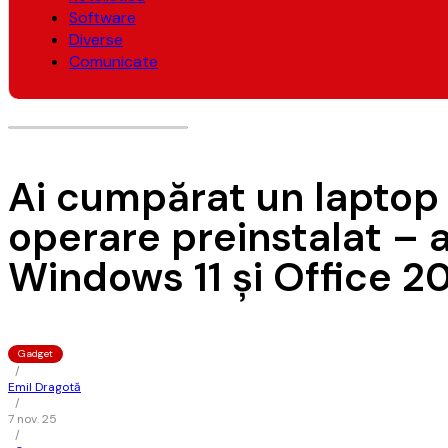
Software
Diverse
Comunicate
Ai cumpărat un laptop 
operare preinstalat – a
Windows 11 și Office 2
Gadget
/
Emil Dragotă
/
7 nov. 25
/