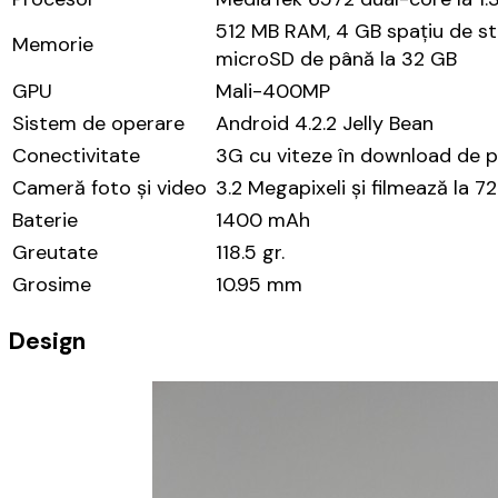
512 MB RAM, 4 GB spațiu de sto
Memorie
microSD de până la 32 GB
GPU
Mali-400MP
Sistem de operare
Android 4.2.2 Jelly Bean
Conectivitate
3G cu viteze în download de pâ
Cameră foto și video
3.2 Megapixeli și filmează la 
Baterie
1400 mAh
Greutate
118.5 gr.
Grosime
10.95 mm
Design