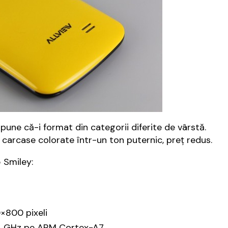
pune că-i format din categorii diferite de vârstă.
, carcase colorate într-un ton puternic, preț redus.
 Smiley:
×800 pixeli
.3 GHz pe ARM Cortex-A7