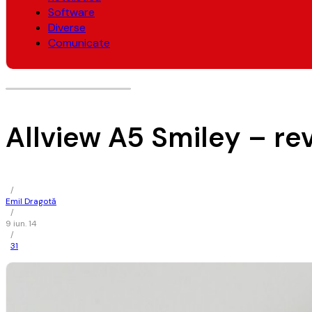
Software
Diverse
Comunicate
Allview A5 Smiley – re
/
Emil Dragotă
/
9 iun. 14
/
31