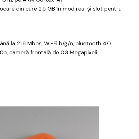
care din care 2.5 GB în mod real și slot pentru
nă la 21.6 Mbps, Wi-Fi b/g/n, bluetooth 4.0
720p, cameră frontală de 0.3 Megapixeli