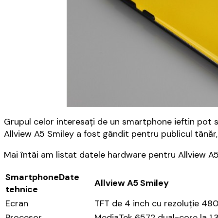
Grupul celor interesați de un smartphone ieftin pot s
Allview A5 Smiley a fost gândit pentru publicul tânăr
Mai întâi am listat datele hardware pentru Allview A5
Smartphone
Date
Allview A5 Smiley
tehnice
Ecran
TFT de 4 inch cu rezoluție 480
Procesor
MediaTek 6572 dual-core la 1