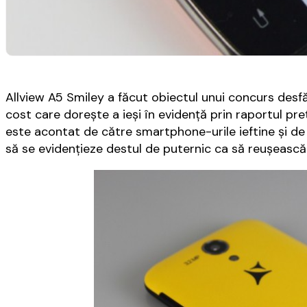
Allview A5 Smiley a făcut obiectul unui concurs desf
cost care dorește a ieși în evidență prin raportul preț
este acontat de către smartphone-urile ieftine și de
să se evidențieze destul de puternic ca să reușească a