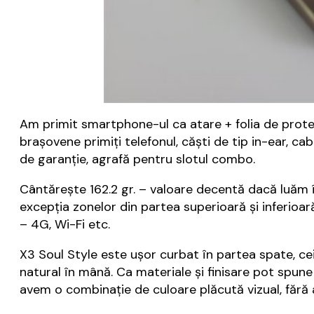
Am primit smartphone-ul ca atare + folia de protec
brașovene primiți telefonul, căști de tip in-ear, c
de garanție, agrafă pentru slotul combo.
Cântărește 162.2 gr. – valoare decentă dacă luăm î
excepția zonelor din partea superioară și inferioar
– 4G, Wi-Fi etc.
X3 Soul Style este ușor curbat în partea spate, cei 
natural în mână. Ca materiale și finisare pot spun
avem o combinație de culoare plăcută vizual, fără a