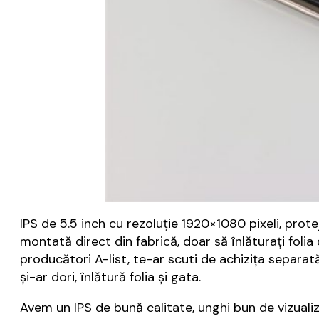
IPS de 5.5 inch cu rezoluție 1920×1080 pixeli, protej
montată direct din fabrică, doar să înlăturați folia 
producători A-list, te-ar scuti de achizița separată
și-ar dori, înlătură folia și gata.
Avem un IPS de bună calitate, unghi bun de vizualiz