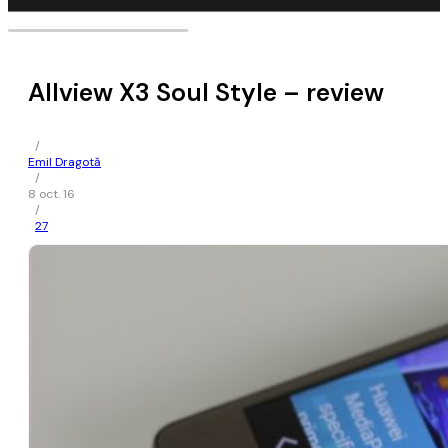
Allview X3 Soul Style – review
/
Emil Dragotă
/
8 oct. 16
/
27