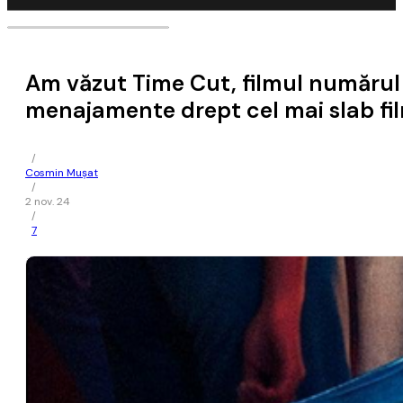
Am văzut Time Cut, filmul numărul 1
menajamente drept cel mai slab fil
/
Cosmin Mușat
/
2 nov. 24
/
7