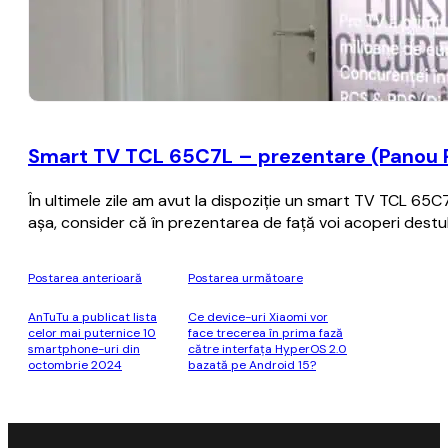
Smart TV TCL 65C7L – prezentare (Panou P
În ultimele zile am avut la dispoziție un smart TV TCL 65
așa, consider că în prezentarea de față voi acoperi destul
Postarea anterioară
Postarea următoare
AnTuTu a publicat lista
Ce device-uri Xiaomi vor
celor mai puternice 10
face trecerea în prima fază
smartphone-uri din
către interfaţa HyperOS 2.0
octombrie 2024
bazată pe Android 15?