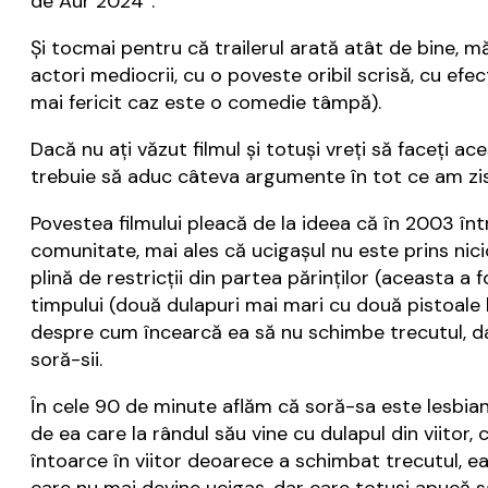
de Aur 2024”.
Şi tocmai pentru că trailerul arată atât de bine, mă
actori mediocrii, cu o poveste oribil scrisă, cu efe
mai fericit caz este o comedie tâmpă).
Dacă nu aţi văzut filmul şi totuşi vreţi să faceţi ac
trebuie să aduc câteva argumente în tot ce am zis
Povestea filmului pleacă de la ideea că în 2003 în
comunitate, mai ales că ucigaşul nu este prins nic
plină de restricţii din partea părinţilor (aceasta
timpului (două dulapuri mai mari cu două pistoale la
despre cum încearcă ea să nu schimbe trecutul, da
soră-sii.
În cele 90 de minute aflăm că soră-sa este lesbiană
de ea care la rândul său vine cu dulapul din viitor,
întoarce în viitor deoarece a schimbat trecutul, ea