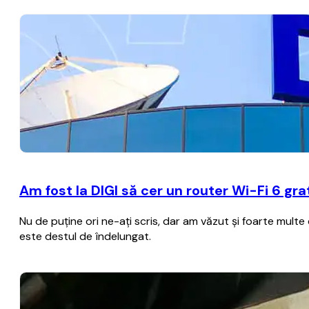
Am fost la DIGI să cer un router Wi-Fi 6 gr
Nu de puţine ori ne-aţi scris, dar am văzut şi foarte multe
este destul de îndelungat.