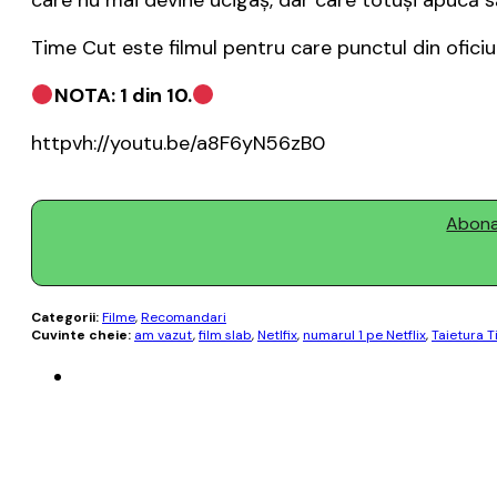
care nu mai devine ucigaş, dar care totuşi apucă să
Time Cut este filmul pentru care punctul din oficiu 
NOTA: 1 din 10.
httpvh://youtu.be/a8F6yN56zB0
Abonaț
Categorii:
Filme
,
Recomandari
Cuvinte cheie:
am vazut
,
film slab
,
Netlfix
,
numarul 1 pe Netflix
,
Taietura T