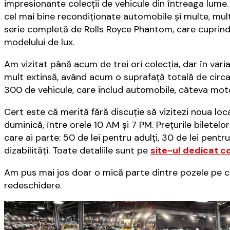
impresionante colecții de vehicule din întreaga lume
cel mai bine recondiționate automobile și multe, multe
serie completă de Rolls Royce Phantom, care cuprinde
modelului de lux.
Am vizitat până acum de trei ori colecția, dar în var
mult extinsă, având acum o suprafață totală de circa
300 de vehicule, care includ automobile, câteva moto
Cert este că merită fără discuție să vizitezi noua loc
duminică, între orele 10 AM și 7 PM. Prețurile biletelo
care ai parte: 50 de lei pentru adulți, 30 de lei pentr
dizabilități. Toate detaliile sunt pe
site-ul dedicat co
Am pus mai jos doar o mică parte dintre pozele pe c
redeschidere.