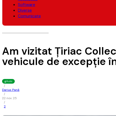
Software
Diverse
Comunicate
Am vizitat Țiriac Colle
vehicule de excepție î
gAuto
/
Darius Pană
/
22 nov. 25
/
2