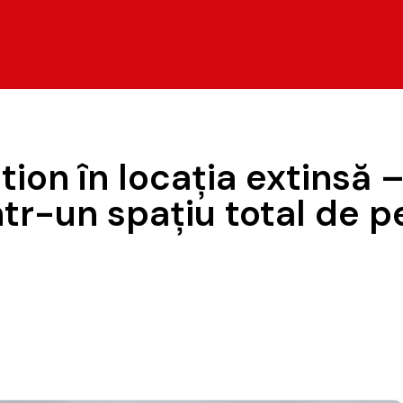
ction în locația extinsă
ntr-un spațiu total de 