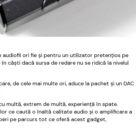
udiofil ori fie și pentru un utilizator pretențios pe
n căști dacă sursa de redare nu se ridică la nivelul
 care, de cele mai multe ori, aduce la pachet și un DAC
.
cu multă, extrem de multă, experiență în spate.
or ce caută o înaltă calitate audio și o amplificare a
peri pe parcurs tot ce oferă acest gadget,