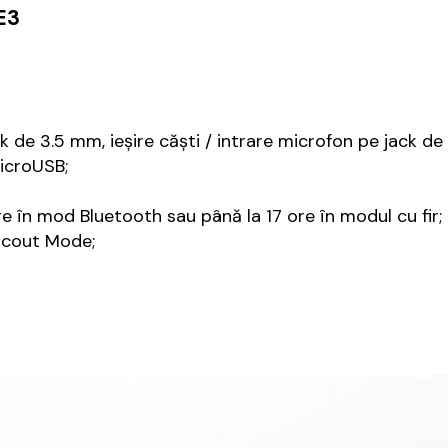
E3
ck de 3.5 mm, ieșire căști / intrare microfon pe jack de
icroUSB;
 în mod Bluetooth sau până la 17 ore în modul cu fir;
 Scout Mode;