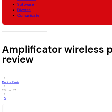
Software
Diverse
Comunicate
Amplificator wireless 
review
/
Darius Pană
/
28 dec. 17
/
5