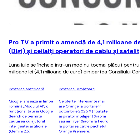
Pro TV a primit o amendă de 4,1 milioane d
(Digi) şi ceilalţi operatori de cablu şi satelit
Luna iulie se încheie într-un mod nu tocmai plăcut pentru
milioane lei (4,1 milioane de euro) din partea Consiliului Co
Postarea anterioară
Postarea următoare
Google lansează în limba
Ce oferte interesante mai
română „Modulul AI”, o
are Orange la portare în
funcţionalitate în Google
octombrie 2025 ? (noutate:
Search ce permite
aspirator inteligent Xiaomi
căutarea cu ajutorul
sau air fryer Xiaomi la 1 euro
inteligenţei artificiale
la portarea către pachetul
(Gemini 2.5)
Orange Premiere)