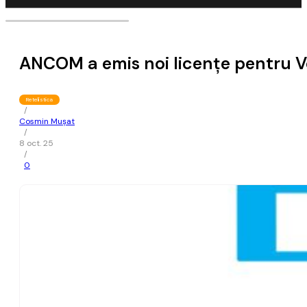
ANCOM a emis noi licenţe pentru V
Retelistica
/
Cosmin Mușat
/
8 oct. 25
/
0