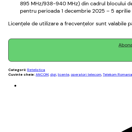
895 MHz/938-940 MHz) din cadrul blocului de
pentru perioada 1 decembrie 2025 – 5 aprilie 2
Licențele de utilizare a frecvențelor sunt valabile 
Abonaț
Categorii:
Retelistica
Cuvinte cheie:
ANCOM
,
digi
,
licente
,
operatori telecom
,
Telekom Romani