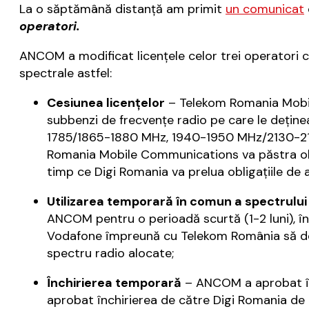
La o săptămână distanţă am primit
un comunicat
operatori.
ANCOM a modificat licențele celor trei operatori c
spectrale astfel:
Cesiunea licenţelor
– Telekom Romania Mobil
subbenzi de frecvențe radio pe care le deț
1785/1865-1880 MHz, 1940-1950 MHz/2130-214
Romania Mobile Communications va păstra obliga
timp ce Digi Romania va prelua obligațiile de 
Utilizarea temporară în comun a spectrulu
ANCOM pentru o perioadă scurtă (1-2 luni), în s
Vodafone împreună cu Telekom România să dețin
spectru radio alocate;
Închirierea temporară
– ANCOM a aprobat înc
aprobat închirierea de către Digi Romania de