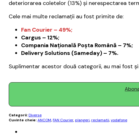
deteriorarea coletelor (13%) și nerespectarea term
Cele mai multe reclamaţii au fost primite de:
Fan Courier – 49%;
Cargus – 12%;
Compania Naţională Poşta Română – 7%;
Delivery Solutions (Sameday) – 7%.
Suplimentar acestor două categorii, au mai fost şi a
Abonaț
Categorii:
Diverse
Cuvinte cheie:
ANCOM
,
FAN Courier
,
plangeri
,
reclamatii
,
vodafone