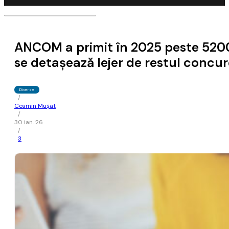
ANCOM a primit în 2025 peste 5200 
se detaşează lejer de restul concur
Diverse
/
Cosmin Mușat
/
30 ian. 26
/
3