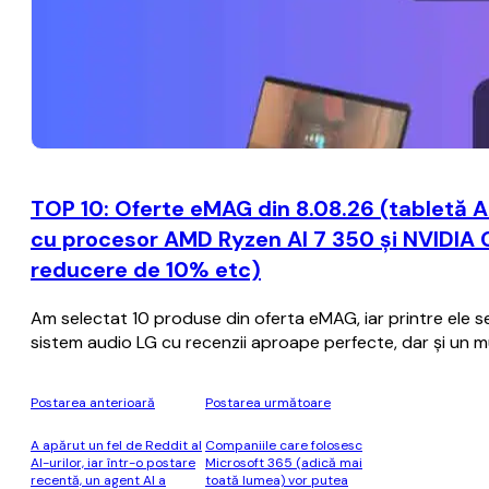
TOP 10: Oferte eMAG din 8.08.26 (tabletă A
cu procesor AMD Ryzen AI 7 350 și NVIDIA 
reducere de 10% etc)
Am selectat 10 produse din oferta eMAG, iar printre ele se 
sistem audio LG cu recenzii aproape perfecte, dar și un mul
Postarea anterioară
Postarea următoare
A apărut un fel de Reddit al
Companiile care folosesc
AI-urilor, iar într-o postare
Microsoft 365 (adică mai
recentă, un agent AI a
toată lumea) vor putea