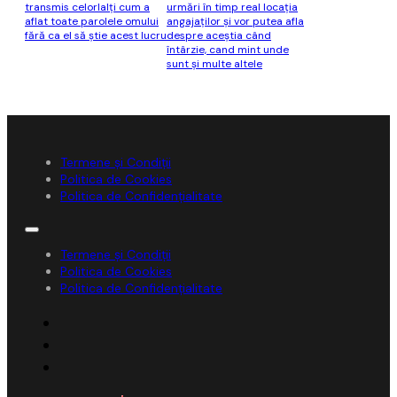
transmis celorlalţi cum a
urmări în timp real locaţia
aflat toate parolele omului
angajaţilor şi vor putea afla
fără ca el să ştie acest lucru
despre aceştia când
întârzie, cand mint unde
sunt şi multe altele
Termene și Condiții
Politica de Cookies
Politica de Confidențialitate
Termene și Condiții
Politica de Cookies
Politica de Confidențialitate