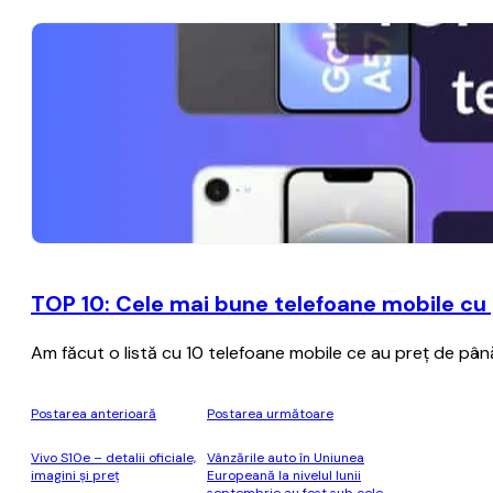
TOP 10: Cele mai bune telefoane mobile cu 
Am făcut o listă cu 10 telefoane mobile ce au preț de până 
Postarea anterioară
Postarea următoare
Vivo S10e – detalii oficiale,
Vânzările auto în Uniunea
imagini şi preţ
Europeană la nivelul lunii
septembrie au fost sub cele