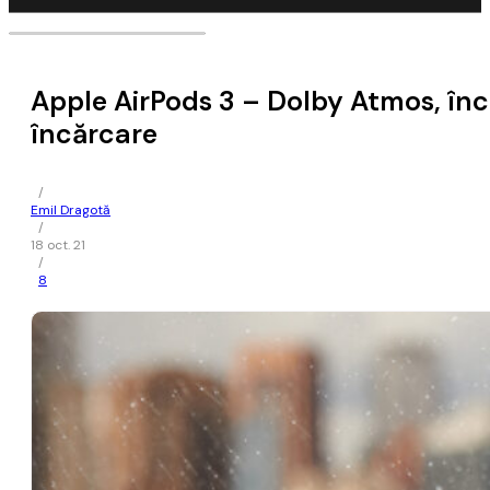
Apple AirPods 3 – Dolby Atmos, în
încărcare
/
Emil Dragotă
/
18 oct. 21
/
8