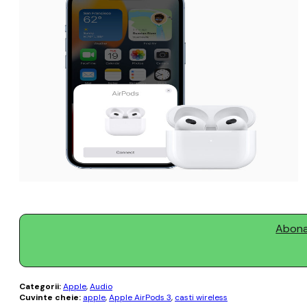
Abonaț
Categorii:
Apple
,
Audio
Cuvinte cheie:
apple
,
Apple AirPods 3
,
casti wireless