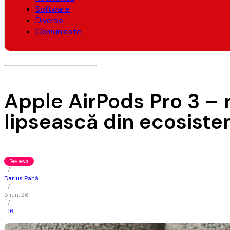
Software
Diverse
Comunicate
Apple AirPods Pro 3 – r
lipsească din ecosiste
Reviews
/
Darius Pană
/
5 iun. 26
/
16