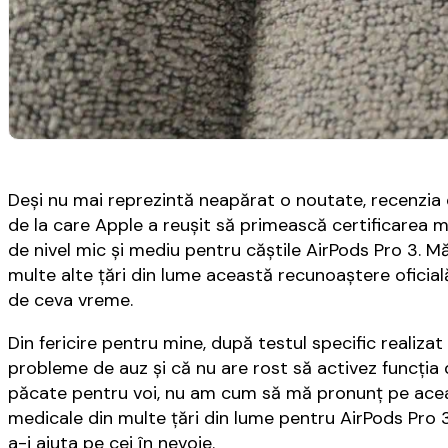
Deși nu mai reprezintă neapărat o noutate, recenzia
de la care Apple a reușit să primească certificarea
de nivel mic și mediu pentru căștile AirPods Pro 3. Mă
multe alte țări din lume această recunoaștere oficial
de ceva vreme.
Din fericire pentru mine, după testul specific realizat
probleme de auz și că nu are rost să activez funcția 
păcate pentru voi, nu am cum să mă pronunț pe aceast
medicale din multe țări din lume pentru AirPods Pro
a-i ajuta pe cei în nevoie.