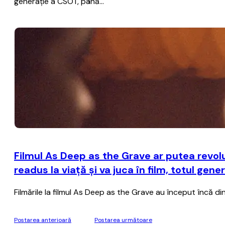
generație a CSOT, până…
Filmul As Deep as the Grave ar putea revolu
readus la viaţă şi va juca în film, totul gene
Filmările la filmul As Deep as the Grave au început încă di
Postarea anterioară
Postarea următoare