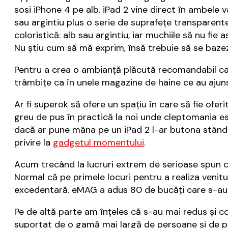
sosi iPhone 4 pe alb. iPad 2 vine direct în ambele 
sau argintiu plus o serie de suprafeţe transparent
coloristică: alb sau argintiu, iar muchiile să nu fie a
Nu ştiu cum să mă exprim, însă trebuie să se bazeze
Pentru a crea o ambianţă plăcută recomandabil ca la
trâmbiţe ca în unele magazine de haine ce au ajun
Ar fi superok să ofere un spaţiu în care să fie ofe
greu de pus în practică la noi unde cleptomania est
dacă ar pune mâna pe un iPad 2 l-ar butona stând p
privire la
gadgetul momentului
.
Acum trecând la lucruri extrem de serioase spun c
Normal că pe primele locuri pentru a realiza venitur
excedentară. eMAG a adus 80 de bucăţi care s-au d
Pe de altă parte am înţeles că s-au mai redus şi co
suportat de o gamă mai largă de persoane şi de p