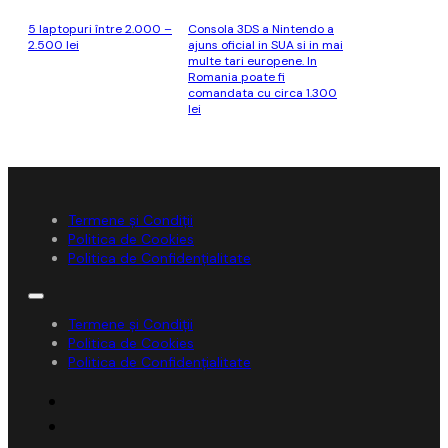
5 laptopuri între 2.000 –
Consola 3DS a Nintendo a
2.500 lei
ajuns oficial in SUA si in mai
multe tari europene. In
Romania poate fi
comandata cu circa 1.300
lei
Termene și Condiții
Politica de Cookies
Politica de Confidențialitate
Termene și Condiții
Politica de Cookies
Politica de Confidențialitate