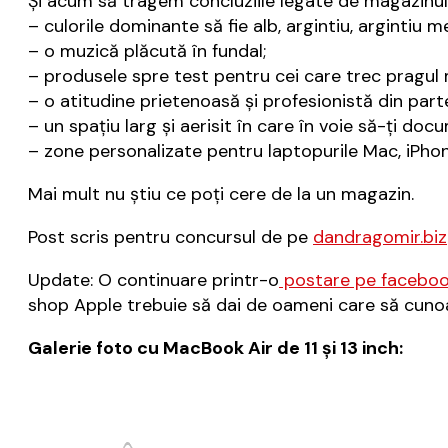
Și acum să tragem concluziile legate de magazinul 
– culorile dominante să fie alb, argintiu, argintiu m
– o muzică plăcută în fundal;
– produsele spre test pentru cei care trec pragul m
– o atitudine prietenoasă și profesionistă din par
– un spațiu larg și aerisit în care în voie să-ți do
– zone personalizate pentru laptopurile Mac, iPhon
Mai mult nu știu ce poți cere de la un magazin.
Post scris pentru concursul de pe
dandragomir.biz
Update: O continuare printr-o
postare pe facebo
shop Apple trebuie să dai de oameni care să cunoas
Galerie foto cu MacBook Air de 11 şi 13 inch: