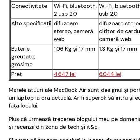
Conectivitate
Wi-Fi, bluetooth,
Wi-Fi, bluetooth
2 usb 2.0
usb 2.0
Alte specificaţii
difuzoare
difuzoare stere
stereo, cameră
cititor de cardur
web
cameră web
Baterie,
1.06 Kg şi 17 mm
1.3 Kg şi 17 mm
greutate,
grosime
Preţ
4.647 lei
6.044 lei
Marele atuuri ale MacBook Air sunt designul şi por
un laptop la ora actuală. Ar fi superok să intru şi eu 
faţa locului.
Plus că urmează trecerea blogului meu pe domeni
și recenzii din zona de tech și it&c.