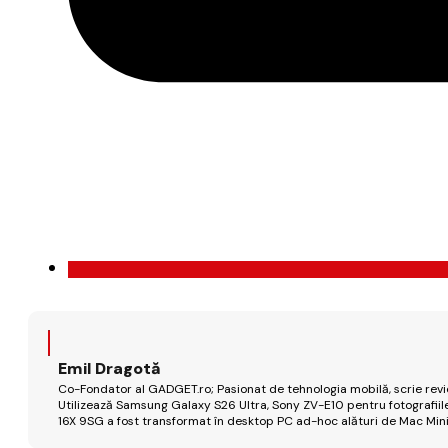
Emil Dragotă
Co-Fondator al GADGET.ro; Pasionat de tehnologia mobilă, scrie review
Utilizează Samsung Galaxy S26 Ultra, Sony ZV-E10 pentru fotografiile
16X 9SG a fost transformat în desktop PC ad-hoc alături de Mac Mini 