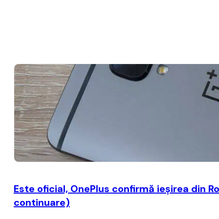
Este oficial, OnePlus confirmă ieşirea din R
continuare)