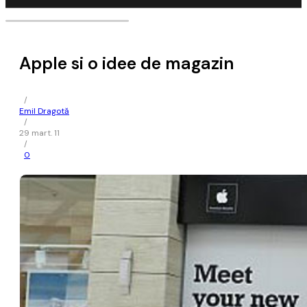
Apple si o idee de magazin
/
Emil Dragotă
/
29 mart. 11
/
0