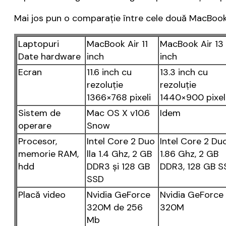
Mai jos pun o comparaţie între cele două MacBook 
Laptopuri
MacBook Air 11
MacBook Air 13
Date hardware
inch
inch
Ecran
11.6 inch cu
13.3 inch cu
rezoluţie
rezoluţie
1366×768 pixeli
1440×900 pixel
Sistem de
Mac OS X v10.6
Idem
operare
Snow
Procesor,
Intel Core 2 Duo
Intel Core 2 Duo
memorie RAM,
lla 1.4 Ghz, 2 GB
1.86 Ghz, 2 GB
hdd
DDR3 şi 128 GB
DDR3, 128 GB S
SSD
Placă video
Nvidia GeForce
Nvidia GeForce
320M de 256
320M
Mb