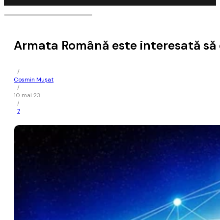
Armata Română este interesată să 
/
Cosmin Mușat
/
10 mai 23
/
7