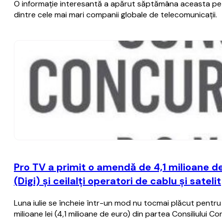
O informaţie interesantă a apărut săptămâna aceasta pe ra
dintre cele mai mari companii globale de telecomunicaţii.
Pro TV a primit o amendă de 4,1 milioane d
(Digi) şi ceilalţi operatori de cablu şi satelit
Luna iulie se încheie într-un mod nu tocmai plăcut pentru
milioane lei (4,1 milioane de euro) din partea Consiliului Co