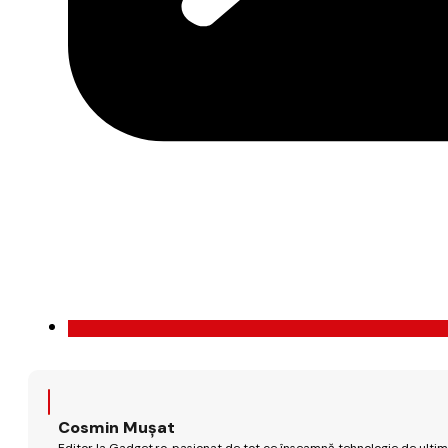
Cosmin Mușat
Editor la Gadget.ro, pasionat de tot ce înseamnă tehnologie de ultimă