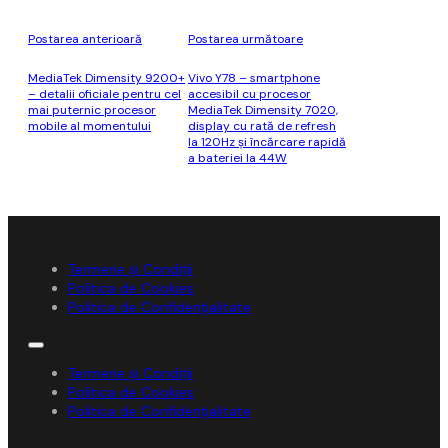
Postarea anterioară
Postarea următoare
MediaTek Dimensity 9200+
Vivo Y78 – smartphone
– detalii oficiale pentru cel
accesibil cu procesor
mai puternic procesor
MediaTek Dimensity 7020,
mobile al momentului
display cu rată de refresh
la 120Hz şi încărcare rapidă
a bateriei la 44W
Termene și Condiții
Politica de Cookies
Politica de Confidențialitate
Termene și Condiții
Politica de Cookies
Politica de Confidențialitate