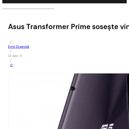
Asus Transformer Prime sosește vi
/
Emil Dragotă
/
13 dec. 11
/
0