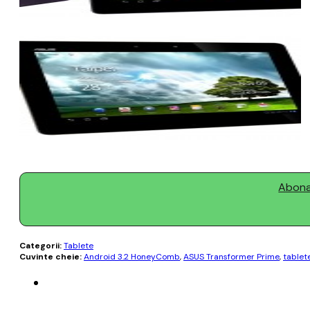
Abonaț
Categorii:
Tablete
Cuvinte cheie:
Android 3.2 HoneyComb
,
ASUS Transformer Prime
,
tablet