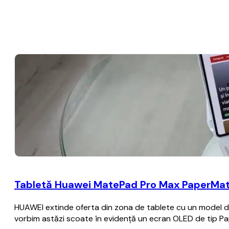
Tabletă Huawei MatePad Pro Max PaperMatte
HUAWEI extinde oferta din zona de tablete cu un model de 
vorbim astăzi scoate în evidență un ecran OLED de tip Pa