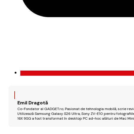
Emil Dragotă
Co-Fondator al GADGET.ro; Pasionat de tehnologia mobilă, scrie review
Utilizează Samsung Galaxy S26 Ultra, Sony ZV-E10 pentru fotografiile
16X 9SG a fost transformat în desktop PC ad-hoc alături de Mac Mini 