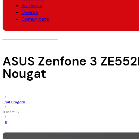
Software
Diverse
Comunicate
ASUS Zenfone 3 ZE552K
Nougat
/
Emil Dragotă
/
11 mart. 17
/
11