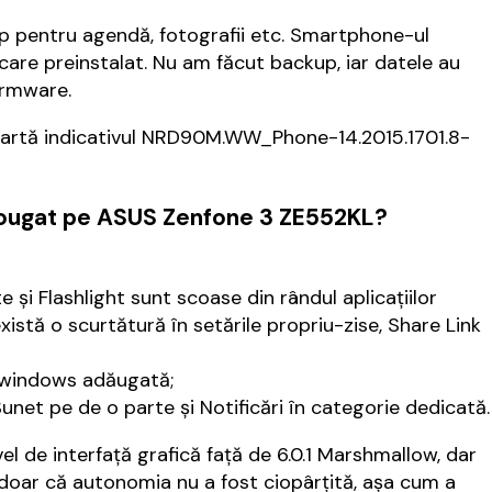
 pentru agendă, fotografii etc. Smartphone-ul
tocare preinstalat. Nu am făcut backup, iar datele au
firmware.
artă indicativul NRD90M.WW_Phone-14.2015.1701.8-
Nougat pe ASUS Zenfone 3 ZE552KL?
 și Flashlight sunt scoase din rândul aplicațiilor
există o scurtătură în setările propriu-zise, Share Link
i-windows adăugată;
Sunet pe de o parte și Notificări în categorie dedicată.
el de interfață grafică față de 6.0.1 Marshmallow, dar
doar că autonomia nu a fost ciopârțită, așa cum a