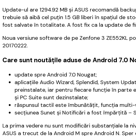
Update-ul are 1294.92 MB și ASUS recomandă backup
trebuie să aibă cel puțin 1.5 GB liberi în spațiul de s
fost salvate în totalitate. A fost fix ca la update de 
Noua versiune software de pe Zenfone 3 ZE552KL po
20170222.
Care sunt noutățile aduse de Android 7.0 
update spre Android 7.0 Nougat;
aplicațiile Audio Wizard, Splendid, System Update
preinstalate, iar pentru fiecare funcție în parte 
și PC Suite sunt dezinstalate;
răspunsul tactil este îmbunătățit, funcția mult
secțiunea Sunet și Notificări a fost împărțită – 
La prima vedere nu sunt modificări substanțiale la niv
ASUS a trecut de la Android M spre Android N. Sper 