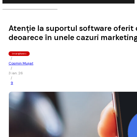
Atenţie la suportul software oferit
deoarece în unele cazuri marketin
Smartphones
/
Cosmin Mușat
/
3 ian. 26
/
9