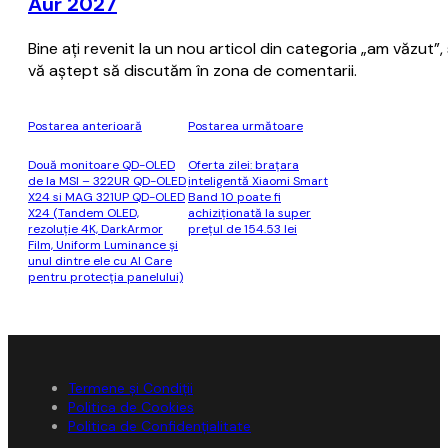
Aur 2027
Bine aţi revenit la un nou articol din categoria „am văzut
vă aştept să discutăm în zona de comentarii.
Postarea anterioară
Postarea următoare
Două monitoare QD-OLED
Oferta zilei: braţara
de la MSI – 322UR QD-OLED
inteligentă Xiaomi Smart
X24 si MAG 321UP QD-OLED
Band 10 poate fi
X24 (Tandem OLED,
achiziţionată la super
rezoluție 4K, DarkArmor
preţul de 154.53 lei
Film, Uniform Luminance și
unul dintre ele cu AI Care
pentru protecția panelului)
Termene și Condiții
Politica de Cookies
Politica de Confidențialitate