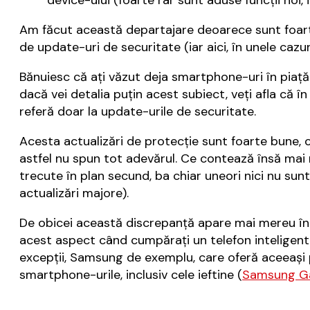
device-ului (foarte rar sunt aduse funcţii noi,
Am făcut această departajare deoarece sunt foart
de update-uri de securitate (iar aici, în unele cazur
Bănuiesc că aţi văzut deja smartphone-uri în piaţă 
dacă vei detalia puţin acest subiect, veţi afla că î
referă doar la update-urile de securitate.
Acesta actualizări de protecţie sunt foarte bune, 
astfel nu spun tot adevărul. Ce contează însă mai mu
trecute în plan secund, ba chiar uneori nici nu sun
actualizări majore).
De obicei această discrepanţă apare mai mereu în s
acest aspect când cumpăraţi un telefon inteligent (
excepţii, Samsung de exemplu, care oferă aceeaşi pe
smartphone-urile, inclusiv cele ieftine (
Samsung G