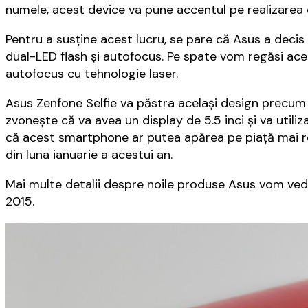
numele, acest device va pune accentul pe realizarea d
Pentru a susţine acest lucru, se pare că Asus a decis
dual-LED flash şi autofocus. Pe spate vom regăsi ac
autofocus cu tehnologie laser.
Asus Zenfone Selfie va păstra acelaşi design precu
zvoneşte că va avea un display de 5.5 inci şi va utili
că acest smartphone ar putea apărea pe piaţă mai
din luna ianuarie a acestui an.
Mai multe detalii despre noile produse Asus vom v
2015.