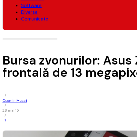
Software
Diverse
Comunicate
Bursa zvonurilor: Asus 
frontală de 13 megapix
/
Cosmin Mușat
/
28 mai 15
/
1