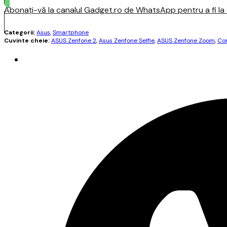
Abonați-vă la canalul Gadget.ro de WhatsApp pentru a fi la c
Categorii:
Asus
,
Smartphone
Cuvinte cheie:
ASUS Zenfone 2
,
Asus Zenfone Selfie
,
ASUS Zenfone Zoom
,
Co