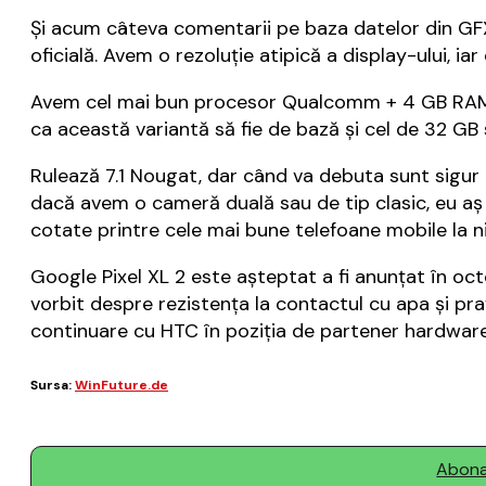
Și acum câteva comentarii pe baza datelor din GF
oficială. Avem o rezoluție atipică a display-ului, ia
Avem cel mai bun procesor Qualcomm + 4 GB RAM + 
ca această variantă să fie de bază și cel de 32 GB 
Rulează 7.1 Nougat, dar când va debuta sunt sigur 
dacă avem o cameră duală sau de tip clasic, eu aș
cotate printre cele mai bune telefoane mobile la ni
Google Pixel XL 2 este așteptat a fi anunțat în oct
vorbit despre rezistența la contactul cu apa și pra
continuare cu HTC în poziția de partener hardware
Sursa:
WinFuture.de
Abonaț