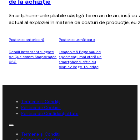
de la achiziţie
Smartphone-urile pliabile câştigă teren an de an, însă cu
actual al exploziei în materie de costuri de producţie, eu
Postarea anterioară
Postarea următoare
Detalii interesante legate
Leagoo M5 Edge sau ce
de Qualcomm Snapdragon
specificații mai oferă un
660
smartphone ieftin cu
display edge-to-edge
Termene și Condiții
Politica de Cookies
Politica de Confidențialitate
Termene și Condiții
Politica de Cookies