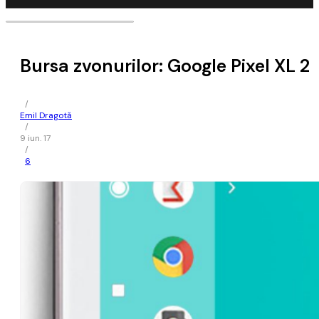
Bursa zvonurilor: Google Pixel XL 2
/
Emil Dragotă
/
9 iun. 17
/
6