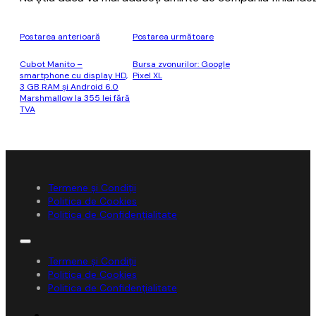
Postarea anterioară
Postarea următoare
Cubot Manito –
Bursa zvonurilor: Google
smartphone cu display HD,
Pixel XL
3 GB RAM şi Android 6.0
Marshmallow la 355 lei fără
TVA
Termene și Condiții
Politica de Cookies
Politica de Confidențialitate
Termene și Condiții
Politica de Cookies
Politica de Confidențialitate