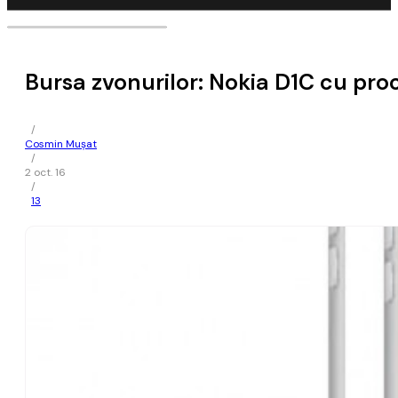
Bursa zvonurilor: Nokia D1C cu p
/
Cosmin Mușat
/
2 oct. 16
/
13