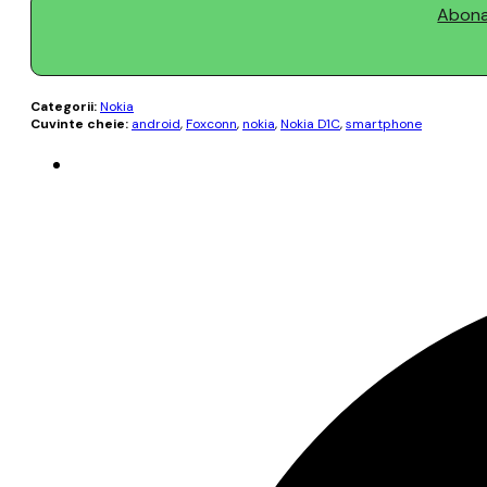
Abonaț
Categorii:
Nokia
Cuvinte cheie:
android
,
Foxconn
,
nokia
,
Nokia D1C
,
smartphone