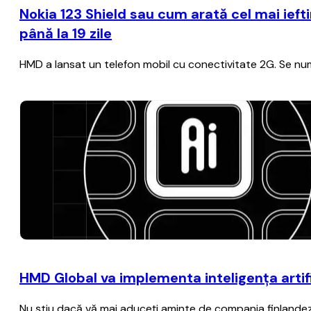
Nokia 123 Shield sau cum arată cel mai iefti
până la 19 zile
HMD a lansat un telefon mobil cu conectivitate 2G. Se nume
HMD Global va implementa inteligenţa artif
Nu ştiu dacă vă mai aduceţi aminte de compania finlandez