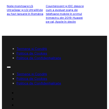
Noile monitoare LG
Counterpoint și IDC despre
UltraGear și LG UltraWide
cum a evoluat piața de
au fost lansate în România
telefoane mobile în primul
trimestru din 2019: Huawei
pe val, Apple în declin
Termene și Condiții
Politica de Cookies
Politica de Confidențialitate
Termene și Condiții
Politica de Cookies
Politica de Confidențialitate