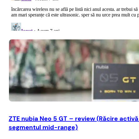
ZTE nubia Neo 5 GT – review (Răcire activă c
segmentul mid-range)