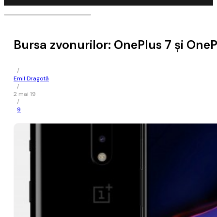
Bursa zvonurilor: OnePlus 7 și OneP
/
Emil Dragotă
/
2 mai 19
/
9