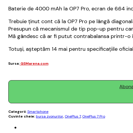
Baterie de 4000 mAh la OP7 Pro, ecran de 6.64 inc
Trebuie ținut cont că la OP7 Pro pe lângă diagonal
Presupun că mecanismul de tip pop-up pentru camer
Mă gândesc că ar fi putut contrabalansa printr-o î
Totuși, așteptăm 14 mai pentru specificațiile oficia
Sursa:
GSMarena.com
Abonaț
Categorii:
Smartphone
Cuvinte cheie:
bursa zvonurilor
,
OnePlus 7
,
OnePlus 7 Pro