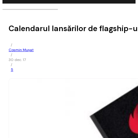
Calendarul lansărilor de flagship
/
Cosmin Mușat
/
30 dec. 17
/
5