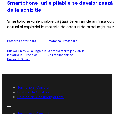
Smartphone-urile pliabile se devalorizează
de la achiziţie
Smartphone-urile pliabile câştigă teren an de an, însă cu
actual al exploziei în materie de costuri de producţie, eu
Postarea anterioară
Postarea următoare
Huawei Enjoy 7S ajunge din
Ultimele oferte pe 2017 la
ianuarie în Europa ca
un retailer chinez
Huawei P Smart
Termene și Condiții
Politica de Cookies
Politica de Confidențialitate
Termene și Condiții