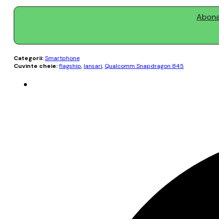
Abonaț
Categorii:
Smartphone
Cuvinte cheie:
flagship
,
lansari
,
Qualcomm Snapdragon 845