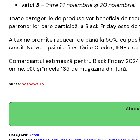
valul 3
– între 14 noiembrie şi 20 noiembrie.
Toate categoriile de produse vor beneficia de redu
partenerilor care participă la Black Friday este de
Altex ne promite reduceri de până la 50%, cu posibi
credit. Nu vor lipsi nici finanţările Credex, IFN-ul ce
Comerciantul estimează pentru Black Friday 2024 v
online, cât şi în cele 135 de magazine din ţară.
Sursa:
hotnews.ro
Abonaț
Categorii:
Retail
Cuvinte cheie:
altex
,
Black Friday
,
Black Friday 2024
,
Black Friday 2024 l