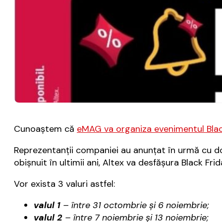
Cunoaştem că
eMAG va organiza evenimentul Blac
Reprezentanţii companiei au anunţat în urmă cu do
obişnuit în ultimii ani, Altex va desfăşura Black F
Vor exista 3 valuri astfel:
valul 1
– între 31 octombrie şi 6 noiembrie;
valul 2
– între 7 noiembrie şi 13 noiembrie;