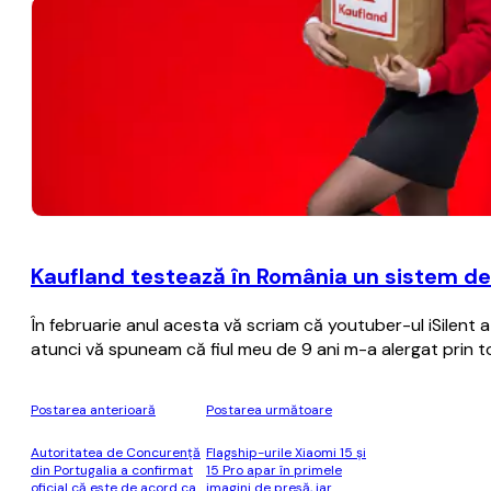
Kaufland testează în România un sistem de
În februarie anul acesta vă scriam că youtuber-ul iSilen
atunci vă spuneam că fiul meu de 9 ani m-a alergat prin 
Postarea anterioară
Postarea următoare
Autoritatea de Concurenţă
Flagship-urile Xiaomi 15 şi
din Portugalia a confirmat
15 Pro apar în primele
oficial că este de acord ca
imagini de presă, iar