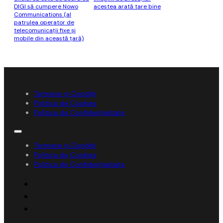
DIGI să cumpere Nowo
acestea arată tare bine
Communications (al
patrulea operator de
telecomunicaţii fixe şi
mobile din această ţară)
Termene și Condiții
Politica de Cookies
Politica de Confidențialitate
Termene și Condiții
Politica de Cookies
Politica de Confidențialitate