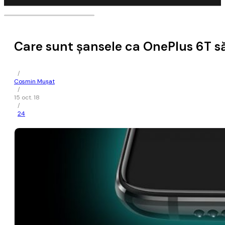
Care sunt şansele ca OnePlus 6T s
/
Cosmin Mușat
/
15 oct. 18
/
24