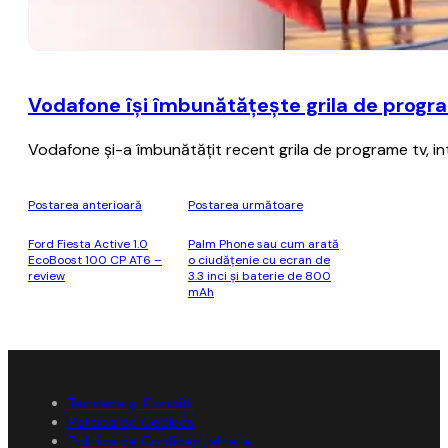
Vodafone îşi îmbunătăţeşte grila de progra
Vodafone şi-a îmbunătăţit recent grila de programe tv, in
Postarea anterioară
Postarea următoare
Ford Fiesta Active 1.0
Palm Phone sau cum arată
EcoBoost 100 CP AT6 –
o ciudăţenie cu ecran de
review
3.3 inci şi baterie de 800
mAh
Termene și Condiții
Politica de Cookies
Politica de Confidențialitate