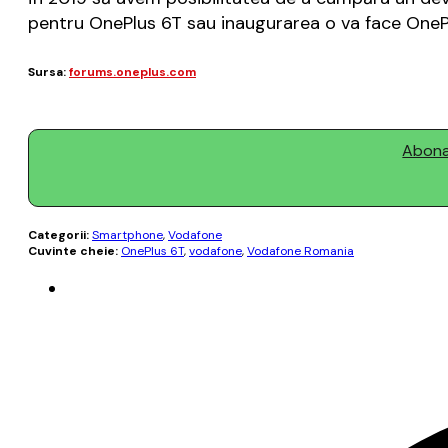
pentru OnePlus 6T sau inaugurarea o va face OnePl
Sursa:
forums.oneplus.com
Abonaț
Categorii:
Smartphone
,
Vodafone
Cuvinte cheie:
OnePlus 6T
,
vodafone
,
Vodafone Romania