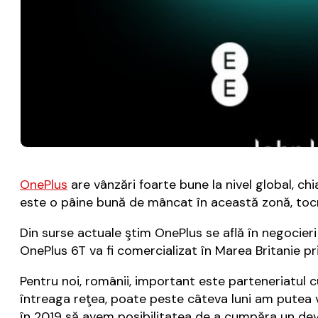
OnePlus
are vânzări foarte bune la nivel global, ch
este o pâine bună de mâncat în această zonă, toc
Din surse actuale ştim OnePlus se află în negocier
OnePlus 6T va fi comercializat în Marea Britanie pr
Pentru noi, românii, important este parteneriatul 
întreaga reţea, poate peste câteva luni am putea v
în 2019 să avem posibilitatea de a cumpăra un de