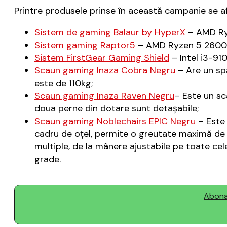
Printre produsele prinse în această campanie se af
Sistem de gaming Balaur by HyperX
– AMD Ry
Sistem gaming Raptor5
– AMD Ryzen 5 2600 
Sistem FirstGear Gaming Shield
– Intel i3-9
Scaun gaming Inaza Cobra Negru
– Are un spă
este de 110kg;
Scaun gaming Inaza Raven Negru
– Este un sc
doua perne din dotare sunt detaşabile;
Scaun gaming Noblechairs EPIC Negru
– Este 
cadru de oţel, permite o greutate maximă de 12
multiple, de la mânere ajustabile pe toate cele
grade.
Abonaț