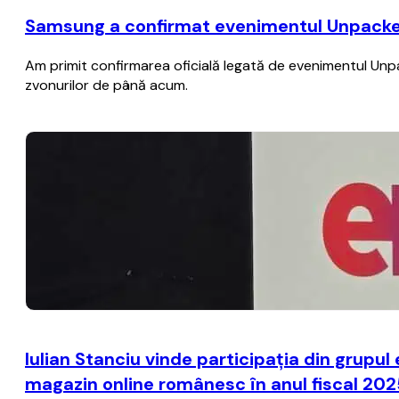
Samsung a confirmat evenimentul Unpacked di
Am primit confirmarea oficială legată de evenimentul Unpacke
zvonurilor de până acum.
Iulian Stanciu vinde participația din grup
magazin online românesc în anul fiscal 20