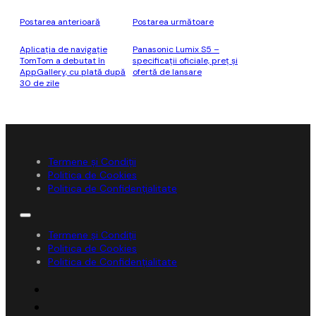
Postarea anterioară
Postarea următoare
Aplicația de navigație
Panasonic Lumix S5 –
TomTom a debutat în
specificații oficiale, preț și
AppGallery, cu plată după
ofertă de lansare
30 de zile
Termene și Condiții
Politica de Cookies
Politica de Confidențialitate
Termene și Condiții
Politica de Cookies
Politica de Confidențialitate