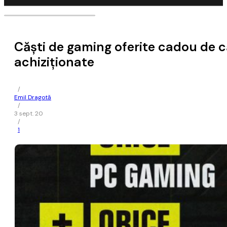
Căști de gaming oferite cadou de c
achiziționate
/
Emil Dragotă
/
3 sept. 20
/
1