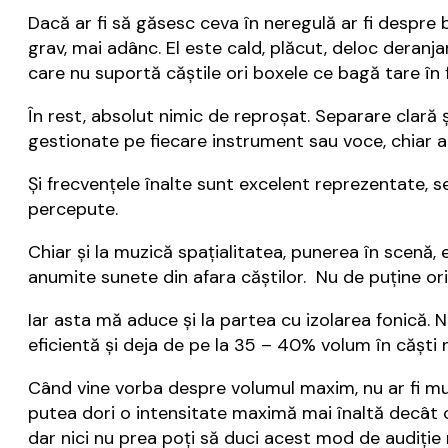
Dacă ar fi să găsesc ceva în neregulă ar fi despre
grav, mai adânc. El este cald, plăcut, deloc deranj
care nu suportă căștile ori boxele ce bagă tare în 
În rest, absolut nimic de reproșat. Separare clară ș
gestionate pe fiecare instrument sau voce, chiar au
Și frecvențele înalte sunt excelent reprezentate, s
percepute.
Chiar și la muzică spațialitatea, punerea în scenă, 
anumite sunete din afara căștilor. Nu de puține or
Iar asta mă aduce și la partea cu izolarea fonică.
eficientă și deja de pe la 35 – 40% volum în căști 
Când vine vorba despre volumul maxim, nu ar fi mult
putea dori o intensitate maximă mai înaltă decât c
dar nici nu prea poți să duci acest mod de audiție