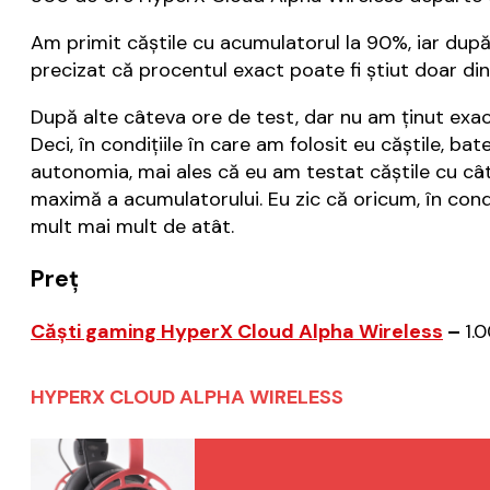
Am primit căștile cu acumulatorul la 90%, iar după
precizat că procentul exact poate fi știut doar din
După alte câteva ore de test, dar nu am ținut exact
Deci, în condițiile în care am folosit eu căștile, b
autonomia, mai ales că eu am testat căștile cu câtă
maximă a acumulatorului. Eu zic că oricum, în condi
mult mai mult de atât.
Preț
Căști gaming HyperX Cloud Alpha Wireless
–
1.
HYPERX CLOUD ALPHA WIRELESS