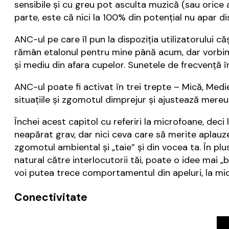
sensibile și cu greu pot asculta muzică (sau orice
parte, este că nici la 100% din potențial nu apar dis
ANC-ul pe care îl pun la dispoziția utilizatorului că
rămân etalonul pentru mine până acum, dar vorbim
și mediu din afara cupelor. Sunetele de frecvență în
ANC-ul poate fi activat în trei trepte – Mică, Med
situațiile și zgomotul dimprejur și ajustează mere
Închei acest capitol cu referiri la microfoane, deci
neapărat grav, dar nici ceva care să merite aplauz
zgomotul ambiental și „taie” și din vocea ta. În plu
natural către interlocutorii tăi, poate o idee mai 
voi putea trece comportamentul din apeluri, la mic
Conectivitate