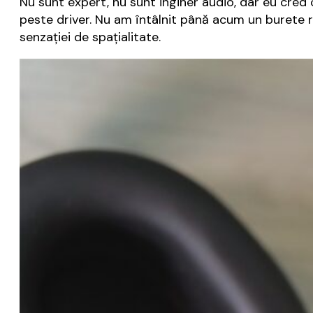
Nu sunt expert, nu sunt inginer audio, dar eu cred 
peste driver. Nu am întâlnit până acum un burete r
senzației de spațialitate.