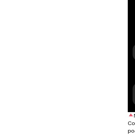
Co
poa