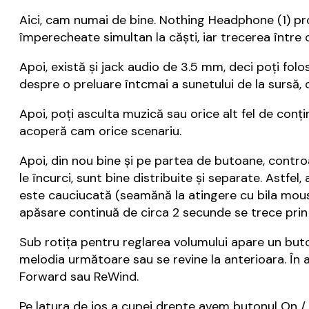
Aici, cam numai de bine. Nothing Headphone (1) pr
împerecheate simultan la căști, iar trecerea între 
Apoi, există și jack audio de 3.5 mm, deci poți fol
despre o preluare întcmai a sunetului de la sursă, c
Apoi, poți asculta muzică sau orice alt fel de conți
acoperă cam orice scenariu.
Apoi, din nou bine și pe partea de butoane, controa
le încurci, sunt bine distribuite și separate. Astf
este cauciucată (seamănă la atingere cu bila mouse-
apăsare continuă de circa 2 secunde se trece pri
Sub rotița pentru reglarea volumului apare un buton
melodia următoare sau se revine la anterioara. În 
Forward sau ReWind.
Pe latura de jos a cupei drepte avem butonul On / 