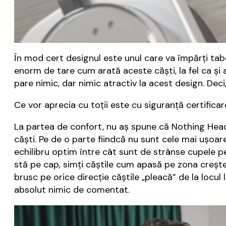
În mod cert designul este unul care va împărți tab
enorm de tare cum arată aceste căști, la fel ca și a
pare nimic, dar nimic atractiv la acest design. Deci
Ce vor aprecia cu toții este cu siguranță certifica
La partea de confort, nu aș spune că Nothing Head
căști. Pe de o parte fiindcă nu sunt cele mai ușoar
echilibru optim între cât sunt de strânse cupele p
stă pe cap, simți căștile cum apasă pe zona crește
brusc pe orice direcție căștile „pleacă” de la locul
absolut nimic de comentat.