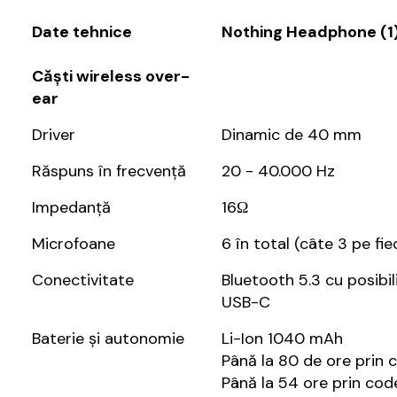
Date tehnice
Nothing Headphone (1
Căști wireless over-
ear
Driver
Dinamic de 40 mm
Răspuns în frecvență
20 - 40.000 Hz
Impedanță
16Ω
Microfoane
6 în total (câte 3 pe fi
Conectivitate
Bluetooth 5.3 cu posibi
USB-C
Baterie și autonomie
Li-Ion 1040 mAh
Până la 80 de ore prin
Până la 54 ore prin co