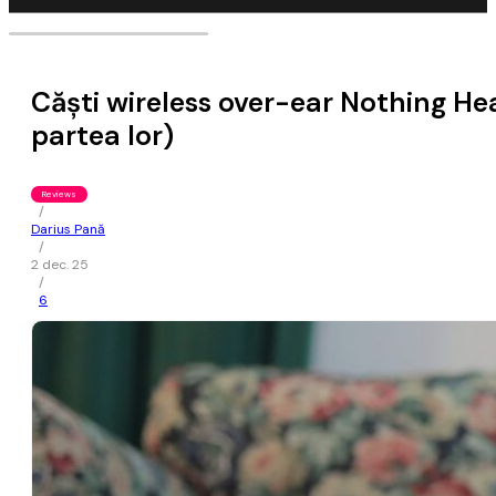
Căști wireless over-ear Nothing He
partea lor)
Reviews
/
Darius Pană
/
2 dec. 25
/
6