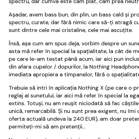
spectru, dar cumva este cam plat, cam prea neutr
Așadar, avem bass bun, din plin, un bass cald și pro
spectru, curate, dar fără nimic care să-ți atragă cu
sunt dintre cele mai cristaline, cele mai ascuțite.
Însă, așa cum am spus deja, vorbim despre un sunet
asta mă refer în special la spațialitate, la cât de 
pe care le-am testat până acum, iar aici pun inclus
din afara cupelor / dopurilor, la Nothing Headphone
imediata apropiera a timpanelor, fără o spațialitate
Trebuie să intri în aplicația Nothing X (pe care o pr
reglaj al sunetului, iar aici mă refer în special la 
extins. Totuși, nu am reușit niciodată să fac cășt
unică, remarcabilă. Și nu sunt prea exigent, nu îmi
oferta actuală undeva la 240 EUR), am doar pretenți
permiteți-mi să am pretenții…