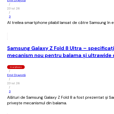
Emil Dragotă
/
23 iul. 26
/
3
Al treilea smartphone pliabil lansat de către Samsung în e
Samsung Galaxy Z Fold 8 Ultra – specificații
mecanism nou pentru balama și ultrawide 
Smartphones
/
Emil Dragotă
/
23 iul. 26
/
3
Alături de Samsung Galaxy Z Fold 8 a fost prezentat și Sams
privește mecanismul din balama.