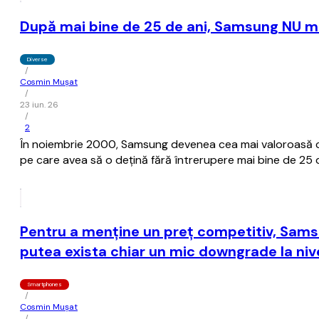
După mai bine de 25 de ani, Samsung NU m
Diverse
/
Cosmin Mușat
/
23 iun. 26
/
2
În noiembrie 2000, Samsung devenea cea mai valoroasă c
pe care avea să o deţină fără întrerupere mai bine de 25 d
Pentru a menţine un preţ competitiv, Sam
putea exista chiar un mic downgrade la niv
Smartphones
/
Cosmin Mușat
/