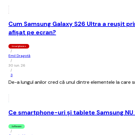
Cum Samsung Galaxy S26 Ultra a reușit prin 
afișat pe ecran?
Smartphones
/
Emil Dragotă
/
30 iun. 26
/
3
De-a lungul anilor cred că unul dintre elementele la car
Ce smartphone-uri şi tablete Samsung NU vo
Software
/