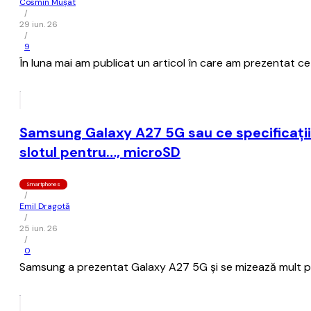
Cosmin Mușat
/
29 iun. 26
/
9
În luna mai am publicat un articol în care am prezentat c
Samsung Galaxy A27 5G sau ce specificații ș
slotul pentru…, microSD
Smartphones
/
Emil Dragotă
/
25 iun. 26
/
0
Samsung a prezentat Galaxy A27 5G și se mizează mult pe d