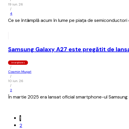
19 iun. 26
/
4
Ce se întâmplă acum în lume pe piaţa de semiconductori e
Samsung Galaxy A27 este pregătit de lansare
Smartphones
/
Cosmin Mușat
/
10 iun. 26
/
2
În martie 2025 era lansat oficial smartphone-ul Samsung G
1
2