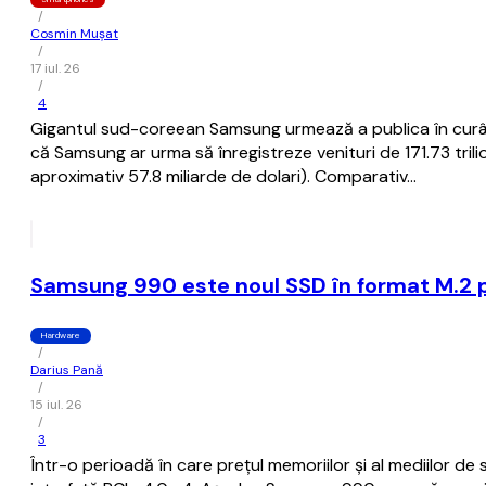
/
Cosmin Mușat
/
17 iul. 26
/
4
Gigantul sud-coreean Samsung urmează a publica în curând r
că Samsung ar urma să înregistreze venituri de 171.73 trili
aproximativ 57.8 miliarde de dolari). Comparativ…
Samsung 990 este noul SSD în format M.2 pe 
Hardware
/
Darius Pană
/
15 iul. 26
/
3
Într-o perioadă în care prețul memoriilor și al mediilor 