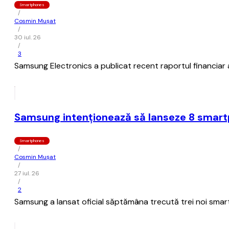
Smartphones
/
Cosmin Mușat
/
30 iul. 26
/
3
Samsung Electronics a publicat recent raportul financiar afe
Samsung intenţionează să lanseze 8 smartph
Smartphones
/
Cosmin Mușat
/
27 iul. 26
/
2
Samsung a lansat oficial săptămâna trecută trei noi smartp