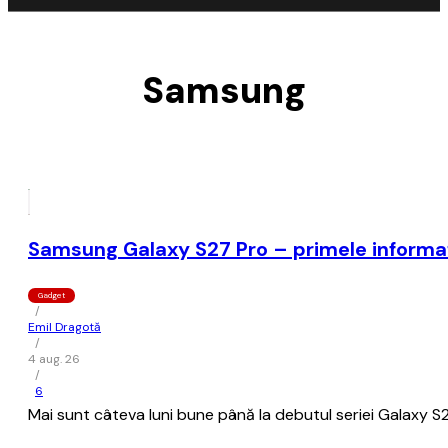
Samsung
Samsung Galaxy S27 Pro – primele informați
Gadget
/
Emil Dragotă
/
4 aug. 26
/
6
Mai sunt câteva luni bune până la debutul seriei Galaxy S2