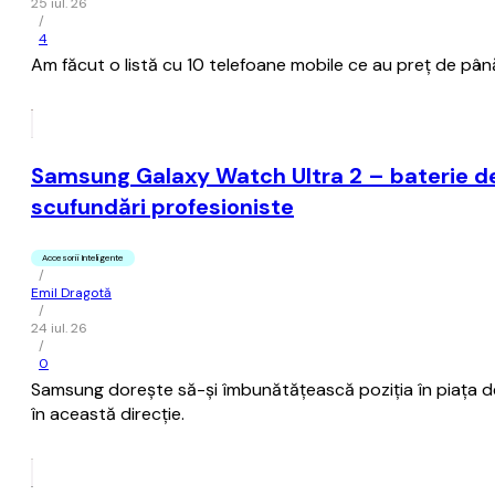
25 iul. 26
/
4
Am făcut o listă cu 10 telefoane mobile ce au preț de până 
Samsung Galaxy Watch Ultra 2 – baterie de
scufundări profesioniste
Accesorii Inteligente
/
Emil Dragotă
/
24 iul. 26
/
0
Samsung dorește să-și îmbunătățească poziția în piața d
în această direcție.