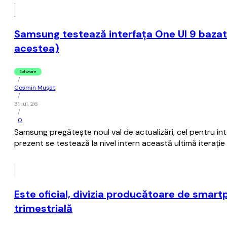
Samsung testează interfaţa One UI 9 bazat
acestea)
Software
/
Cosmin Mușat
/
31 iul. 26
/
0
Samsung pregăteşte noul val de actualizări, cel pentru i
prezent se testează la nivel intern această ultimă iteraţ
Este oficial, divizia producătoare de smar
trimestrială