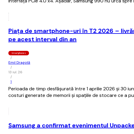
interfață PCIe 4.0 x4. Așadar, Samsung 990 nu urcă spre in
Piața de smartphone-uri în T2 2026 – livră
pe acest interval din an
Smartphones
/
Emil Dragotă
/
13 iul. 26
/
1
Perioada de timp desfășurată între 1 aprilie 2026 și 30 i
costuri generate de memorii și spațiile de stocare ce a pu
Samsung a confirmat evenimentul Unpacked di