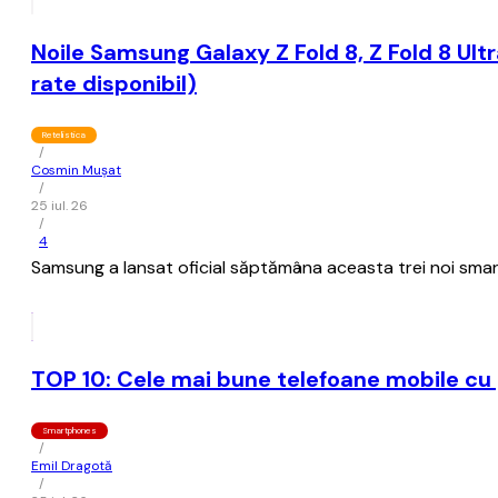
Noile Samsung Galaxy Z Fold 8, Z Fold 8 Ultra
rate disponibil)
Retelistica
/
Cosmin Mușat
/
25 iul. 26
/
4
Samsung a lansat oficial săptămâna aceasta trei noi smartp
TOP 10: Cele mai bune telefoane mobile cu 
Smartphones
/
Emil Dragotă
/