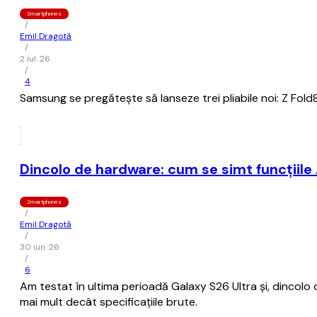
Smartphones
/
Emil Dragotă
/
2 iul. 26
/
4
Samsung se pregătește să lanseze trei pliabile noi: Z Fold8 
Dincolo de hardware: cum se simt funcțiile 
Smartphones
/
Emil Dragotă
/
30 iun. 26
/
6
Am testat în ultima perioadă Galaxy S26 Ultra și, dincolo
mai mult decât specificațiile brute.