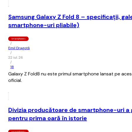
Samsung Galaxy Z Fold 8 – specificații, gal
smartphone-uri pliabile)
Smartphones
/
Emil Dragotă
/
22 iul. 26
/
18
Galaxy Z Fold8 nu este primul smartphone lansat pe acest f
oficial.
Divizia producătoare de smartphone-uri a g
pentru prima oară în istorie
Smartphones