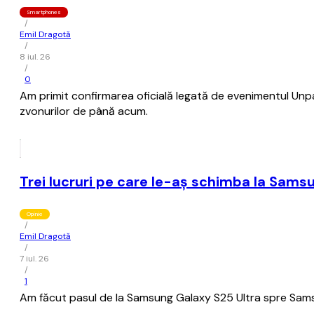
Smartphones
/
Emil Dragotă
/
8 iul. 26
/
0
Am primit confirmarea oficială legată de evenimentul Unpacke
zvonurilor de până acum.
Trei lucruri pe care le-aș schimba la Sams
Opinie
/
Emil Dragotă
/
7 iul. 26
/
1
Am făcut pasul de la Samsung Galaxy S25 Ultra spre Samsun