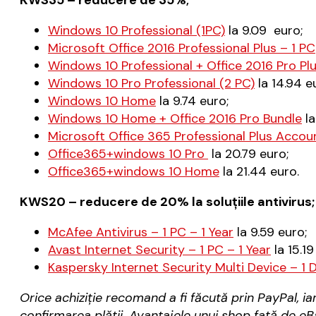
KWS35 – reducere de 35%;
Windows 10 Professional (1PC)
la 9.09 euro;
Microsoft Office 2016 Professional Plus – 1 PC
Windows 10 Professional + Office 2016 Pro Pl
Windows 10 Pro Professional (2 PC)
la 14.94 e
Windows 10 Home
la 9.74 euro;
Windows 10 Home + Office 2016 Pro Bundle
la
Microsoft Office 365 Professional Plus Accoun
Office365+win
dows 10 Pro
la 20.79 euro;
Office365+windows 10 Home
la 21.44 euro.
KWS20 – reducere de 20% la soluțiile antivirus;
McAfee Antivirus – 1 PC – 1 Year
la
9.59 euro;
Avast Internet Security – 1 PC – 1 Year
la
15.19
Kaspersky Internet Security Multi Device – 1
Orice achiziție recomand a fi făcută prin PayPal, ia
confirmarea plății. Avantajele unui shop față de eB