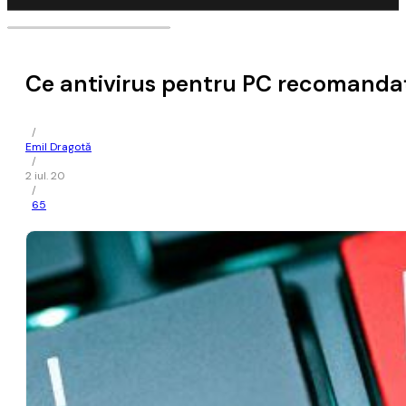
Ce antivirus pentru PC recomanda
/
Emil Dragotă
/
2 iul. 20
/
65