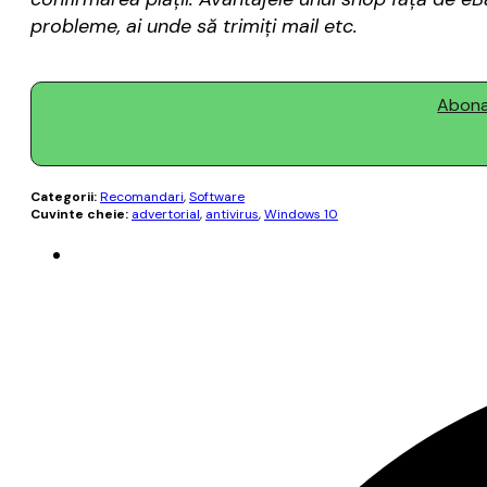
probleme, ai unde să trimiți mail etc.
Abonaț
Categorii:
Recomandari
,
Software
Cuvinte cheie:
advertorial
,
antivirus
,
Windows 10