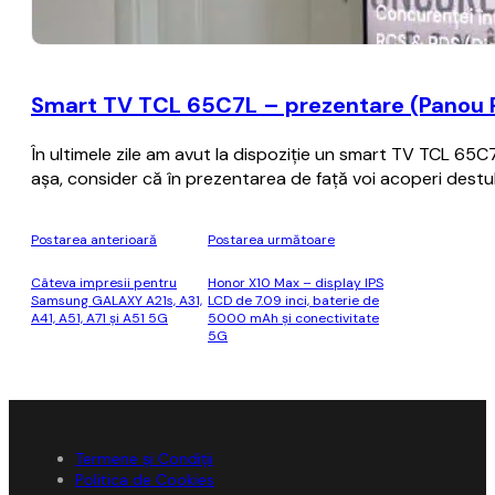
Smart TV TCL 65C7L – prezentare (Panou P
În ultimele zile am avut la dispoziție un smart TV TCL 65
așa, consider că în prezentarea de față voi acoperi destul
Postarea anterioară
Postarea următoare
Câteva impresii pentru
Honor X10 Max – display IPS
Samsung GALAXY A21s, A31,
LCD de 7.09 inci, baterie de
A41, A51, A71 și A51 5G
5000 mAh şi conectivitate
5G
Termene și Condiții
Politica de Cookies