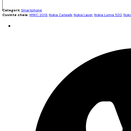
Categorii:
Smartphone
Cuvinte cheie:
MWC 2013
,
Nokia Catwalk
,
Nokia Laser
,
Nokia Lumia 520
,
Noki