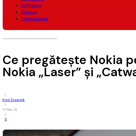
Software
Diverse
Comunicate
Ce pregătește Nokia p
Nokia „Laser” și „Catw
/
Emil Dragotă
/
17 feb. 13
/
5