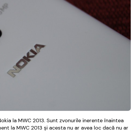
Nokia la MWC 2013. Sunt zvonurile inerente înaintea
ment la MWC 2013 și acesta nu ar avea loc dacă nu ar