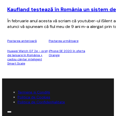
Kaufland testează în România un sistem de
În februarie anul acesta vă scriam că youtuber-ul iSilen
atunci vă spuneam că fiul meu de 9 ani m-a alergat prin 
Postarea anterioară
Postarea următoare
Huawei Watch GT 2e – preţ
iPhone SE 2020 în oferta
de lansare în România +
Orange
cadou cântar inteligent
Smart Scale
Termene și Condiții
Politica de Cookies
Politica de Confidențialitate