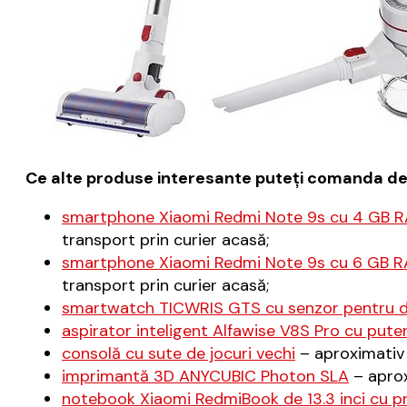
Ce alte produse interesante puteţi comanda de
smartphone Xiaomi Redmi Note 9s cu 4 GB RA
transport prin curier acasă;
smartphone Xiaomi Redmi Note 9s cu 6 GB RA
transport prin curier acasă;
smartwatch TICWRIS GTS cu senzor pentru d
aspirator inteligent Alfawise V8S Pro cu pute
consolă cu sute de jocuri vechi
– aproximativ 
imprimantă 3D ANYCUBIC Photon SLA
– aprox
notebook Xiaomi RedmiBook de 13.3 inci cu pr