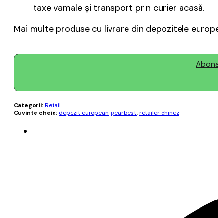
taxe vamale şi transport prin curier acasă.
Mai multe produse cu livrare din depozitele europ
Abonaț
Categorii:
Retail
Cuvinte cheie:
depozit european
,
gearbest
,
retailer chinez