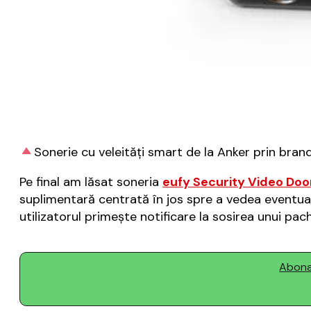
Sonerie cu veleități smart de la Anker prin bran
Pe final am lăsat soneria
eufy Security Video Doo
suplimentară centrată în jos spre a vedea eventualel
utilizatorul primește notificare la sosirea unui pac
Abonaț