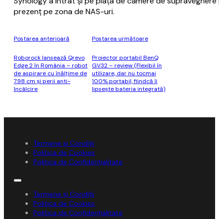
Synology a intrat și pe piața de camere de supraveghere
prezenț pe zona de NAS-uri.
Postarea anterioară
Postarea următoare
Roborock lansează Qrevo
Proiector portabil BenQ
Edge 2 în România – robot
GV32 – review (Flexibil în
de aspirare cu înălțime de
utilizare, dar nu tocmai
7.98 cm și perii anti-
100% portabil, fiindcă îi
încâlcire
lipsește bateria integrată)
Termene și Condiții
Politica de Cookies
Politica de Confidențialitate
Termene și Condiții
Politica de Cookies
Politica de Confidențialitate