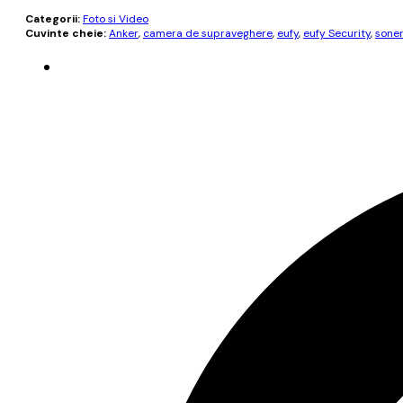
Categorii:
Foto si Video
Cuvinte cheie:
Anker
,
camera de supraveghere
,
eufy
,
eufy Security
,
soner