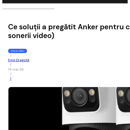
Ce soluții a pregătit Anker pentru 
sonerii video)
Foto & Video
/
Emil Dragotă
/
14 mai 26
/
1