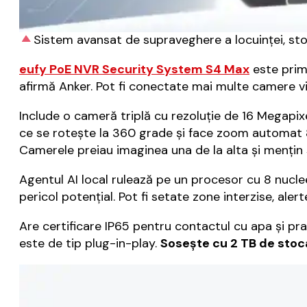
Sistem avansat de supraveghere a locuinței, sto
eufy PoE NVR Security System S4 Max
este prim
afirmă Anker. Pot fi conectate mai multe camere vi
Include o cameră triplă cu rezoluție de 16 Megapix
ce se rotește la 360 grade și face zoom automat 8
Camerele preiau imaginea una de la alta și mențin 
Agentul AI local rulează pe un procesor cu 8 nuclee 
pericol potențial. Pot fi setate zone interzise, aler
Are certificare IP65 pentru contactul cu apa și pra
este de tip plug-in-play.
Sosește cu 2 TB de stoca