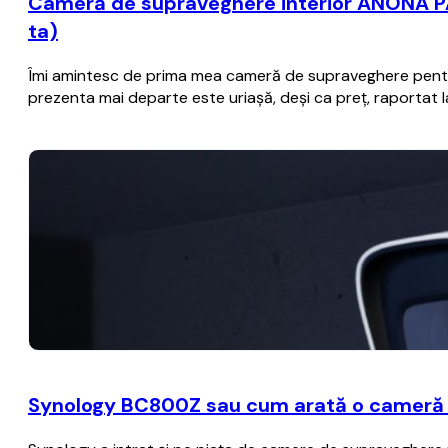
Cameră de supraveghere interior ANONA PA
ta)
Îmi amintesc de prima mea cameră de supraveghere pentru 
prezenta mai departe este uriașă, deși ca preț, raportat la
Synology BC800Z sau cum arată o cameră b