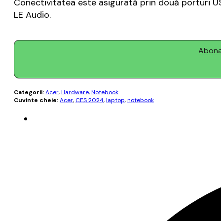
Conectivitatea este asigurată prin două porturi US
LE Audio.
Abonaț
Categorii:
Acer
,
Hardware
,
Notebook
Cuvinte cheie:
Acer
,
CES 2024
,
laptop
,
notebook