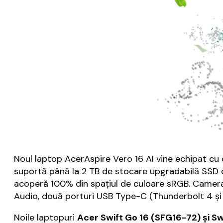
Noul laptop AcerAspire Vero 16 AI vine echipat cu 
suportă până la 2 TB de stocare upgradabilă SSD du
acoperă 100% din spațiul de culoare sRGB. Camera 
Audio, două porturi USB Type-C (Thunderbolt 4 și US
Noile laptopuri
Acer Swift Go 16 (SFG16-72) și S