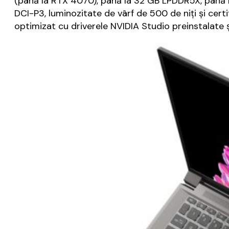
(până la RTX 4070), până la 32 GB LPDDR5X, până 
DCI-P3, luminozitate de vârf de 500 de niți și cert
optimizat cu driverele NVIDIA Studio preinstalate 