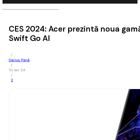
CES 2024: Acer prezintă noua gamă d
Swift Go AI
/
Darius Pană
/
10 ian. 24
/
2