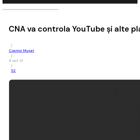
CNA va controla YouTube şi alte pl
/
Cosmin Mușat
/
4 oct. 21
/
52