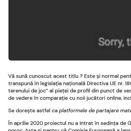
Vă sună cunoscut acest titlu ? Este şi normal pen
transpună în legislaţia naţională Directiva UE nr. 18
terenului de joc” al pieței de profil din punct de 
de vedere în comparație cu noii jucători online, inc
Se doreşte astfel ca
platformele de partajare mater
În aprilie 2020 proiectul nu a intrat în sedinţa de 
noroc. Asta şi pentru că Comisia Europeană a lan