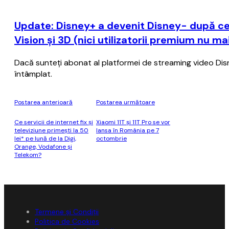
Update: Disney+ a devenit Disney- după ce
Vision şi 3D (nici utilizatorii premium nu m
Dacă sunteţi abonat al platformei de streaming video Disney+
întâmplat.
Postarea anterioară
Postarea următoare
Ce servicii de internet fix și
Xiaomi 11T şi 11T Pro se vor
televiziune primești la 50
lansa în România pe 7
lei* pe lună de la Digi,
octombrie
Orange, Vodafone și
Telekom?
Termene și Condiții
Politica de Cookies