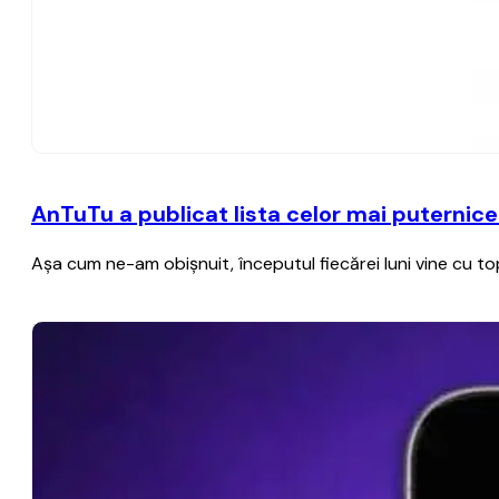
AnTuTu a publicat lista celor mai puternice
Aşa cum ne-am obişnuit, începutul fiecărei luni vine cu 