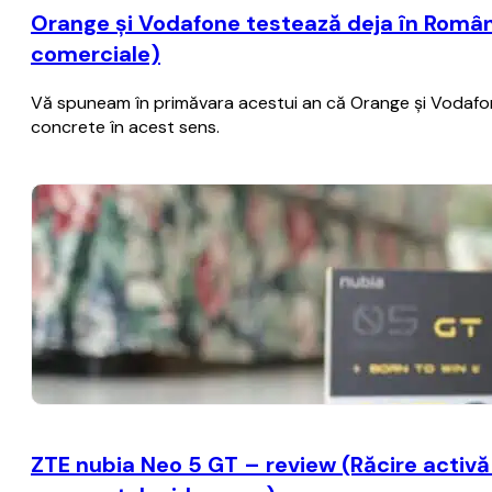
Orange şi Vodafone testează deja în România
comerciale)
Vă spuneam în primăvara acestui an că Orange şi Vodafone 
concrete în acest sens.
ZTE nubia Neo 5 GT – review (Răcire activă c