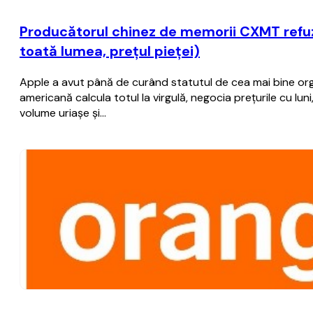
Producătorul chinez de memorii CXMT refuză
toată lumea, preţul pieţei)
Apple a avut până de curând statutul de cea mai bine o
americană calcula totul la virgulă, negocia preţurile cu lu
volume uriaşe şi…