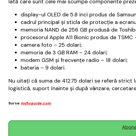
Iată care sunt cele mai scumpe componente preze
display-ul OLED de 5.8 inci produs de Samsun
cadrul principal şi sticla de protecţie a ecranu
memoria NAND de 256 GB produsă de Toshiba 
procesorul Apple A11 Bionic produs de TSMC –
camera foto – 25 dolari;
memoria de 3 GB RAM – 24 dolari;
modem GSM şi frecvenţe radio – 18 dolari;
bateria – 9 dolari.
Nu uitaţi că suma de 412.75 dolari se referă strict 
logistică, suport înainte şi după vânzare, cercetare
Sursa:
myfixguide.com
Abonaț