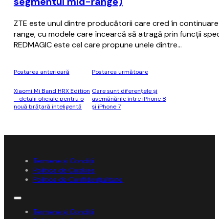
segmentul mid-range)
ZTE este unul dintre producătorii care cred în continua
range, cu modele care încearcă să atragă prin funcții spec
REDMAGIC este cel care propune unele dintre…
Postarea anterioară
Postarea următoare
Xiaomi Mi Band HRX Edition
Care sunt diferențele și
– detalii oficiale pentru o
asemănările între iPhone 8
nouă brăţară inteligentă
și iPhone 7
Termene și Condiții
Politica de Cookies
Politica de Confidențialitate
Termene și Condiții