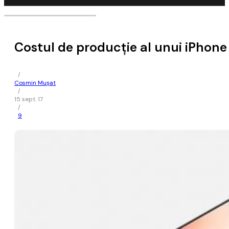
Costul de producţie al unui iPhone 
/
Cosmin Mușat
/
15 sept. 17
/
9