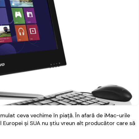
mulat ceva vechime în piață. În afară de iMac-urile
l Europei și SUA nu știu vreun alt producător care să