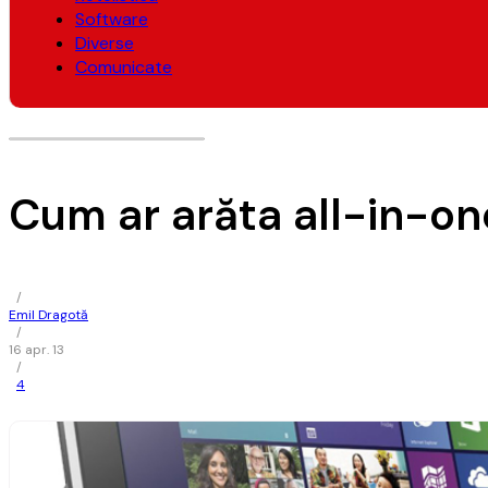
Software
Diverse
Comunicate
Cum ar arăta all-in-on
/
Emil Dragotă
/
16 apr. 13
/
4