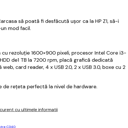
arcasa să poată fi desfăcută ușor ca la HP Z1, să-i
un mod facil.
 cu rezoluție 1600×900 pixeli, procesor Intel Core i3-
DD de1 TB la 7200 rpm, placă grafică dedicată
eb, card reader, 4 x USB 2.0, 2 x USB 3.0, boxe cu 2
e de rețeta perfectă la nivel de hardware.
urent cu ultimele informatii
ntre C340