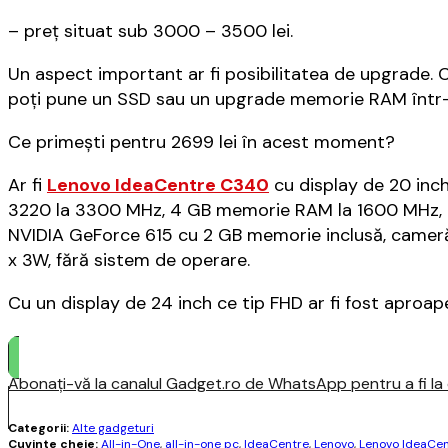
– preț situat sub 3000 – 3500 lei.
Un aspect important ar fi posibilitatea de upgrade. C
poți pune un SSD sau un upgrade memorie RAM într-
Ce primești pentru 2699 lei în acest moment?
Ar fi
Lenovo IdeaCentre C340
cu display de 20 inch
3220 la 3300 MHz, 4 GB memorie RAM la 1600 MHz, H
NVIDIA GeForce 615 cu 2 GB memorie inclusă, cameră w
x 3W, fără sistem de operare.
Cu un display de 24 inch ce tip FHD ar fi fost aproap
Abonați-vă la canalul Gadget.ro de WhatsApp pentru a fi la c
Categorii:
Alte gadgeturi
Cuvinte cheie:
All-in-One
,
all-in-one pc
,
IdeaCentre
,
Lenovo
,
Lenovo IdeaCe