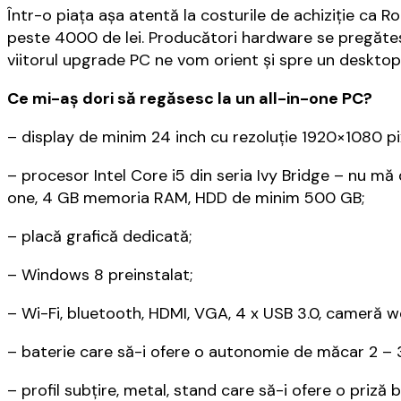
Într-o piața așa atentă la costurile de achiziție ca
peste 4000 de lei. Producători hardware se pregătesc
viitorul upgrade PC ne vom orient și spre un desktop 
Ce mi-aș dori să regăsesc la un all-in-one PC?
– display de minim 24 inch cu rezoluție 1920×1080 pixe
– procesor Intel Core i5 din seria Ivy Bridge – nu mă
one, 4 GB memoria RAM, HDD de minim 500 GB;
– placă grafică dedicată;
– Windows 8 preinstalat;
– Wi-Fi, bluetooth, HDMI, VGA, 4 x USB 3.0, cameră w
– baterie care să-i ofere o autonomie de măcar 2 – 
– profil subțire, metal, stand care să-i ofere o priză 