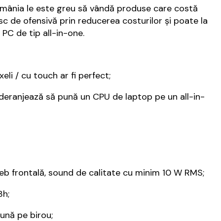
 România le este greu să vândă produse care costă
 de ofensivă prin reducerea costurilor și poate la
PC de tip all-in-one.
li / cu touch ar fi perfect;
 deranjează să pună un CPU de laptop pe un all-in-
eb frontală, sound de calitate cu minim 10 W RMS;
3h;
bună pe birou;