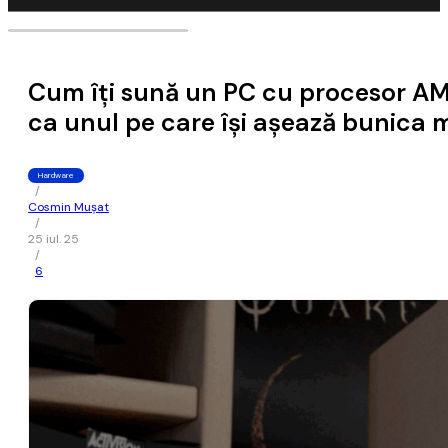
Cum îţi sună un PC cu procesor AM
ca unul pe care îşi aşează bunica m
Hardware
/
Cosmin Mușat
/
25 iul. 25
/
6