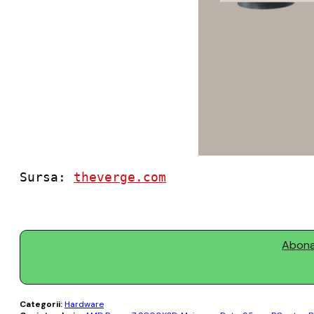
Sursa: 
theverge.com
Abonaț
Categorii:
Hardware