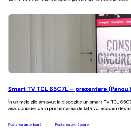
Smart TV TCL 65C7L – prezentare (Panou P
În ultimele zile am avut la dispoziție un smart TV TCL 65
așa, consider că în prezentarea de față voi acoperi destul
Postarea anterioară
Postarea următoare