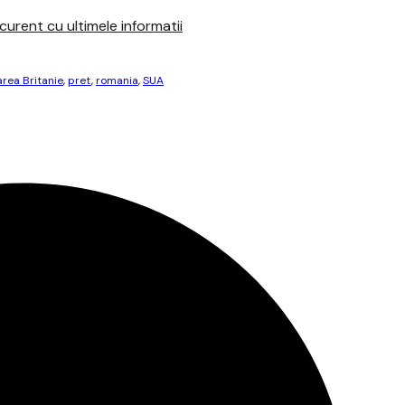
urent cu ultimele informatii
rea Britanie
,
pret
,
romania
,
SUA