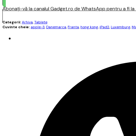
Abonați-vă la canalul Gadget.ro de WhatsApp pentru a fi la c
Categorii:
Arhiva
,
Tablete
Cuvinte cheie:
apple-3
,
Danemarca
,
Franta
,
hong kong
,
iPad2
,
Luxemburg
,
Ma