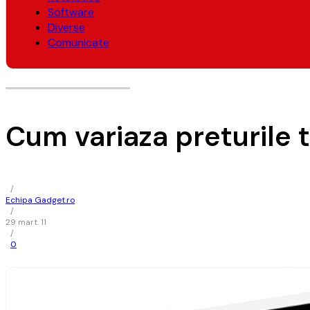
Software
Diverse
Comunicate
Cum variaza preturile t
/
Echipa Gadget.ro
/
29 mart. 11
/
0