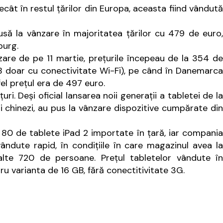
ecât în restul ţărilor din Europa, aceasta fiind vândută
să la vânzare în majoritatea ţărilor cu 479 de euro,
burg.
zare de pe 11 martie, preţurile începeau de la 354 de
B doar cu conectivitate Wi-Fi), pe când în Danemarca
fel preţul era de 497 euro.
. Deşi oficial lansarea noii generaţii a tabletei de la
i chinezi, au pus la vânzare dispozitive cumpărate din
e 80 de tablete iPad 2 importate în ţară, iar compani
ândute rapid, în condiţiile în care magazinul avea la
alte 720 de persoane. Preţul tabletelor vândute în
ru varianta de 16 GB, fără conectitivitate 3G.