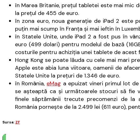
în Marea Britanie, preţul tabletei este mai mic d
la preţul de 455 de euro.
în zona euro, noua generaţie de iPad 2 este pu
puţin mai scump în Franţa şi mai ieftin în Luxem
în Statele Unite, unde iPad 2 a fost pus în vân
euro (499 dolari) pentru modelul de bază (16G
costurile pentru achiziţia unei tablete de acest 
Hong Kong se poate lăuda cu cele mai mari preţuri
Apple este abia luna viitoare, oamenii de afacer
Statele Unite la preţuri de 1.346 de euro.
în România,
eMag
a epuizat vineri primul lot d
se aşteaptă ca şi următoarele stocuri să fie v
finele săptămânii trecute precomenzi de la 
România porneşte de la 2.499 lei (611 euro), pent
Sursa:
ZF