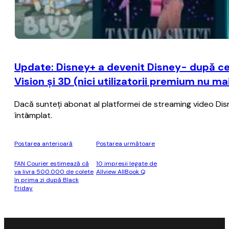
Update: Disney+ a devenit Disney- după ce
Vision şi 3D (nici utilizatorii premium nu m
Dacă sunteţi abonat al platformei de streaming video Disney+
întâmplat.
Postarea anterioară
Postarea următoare
FAN Courier estimează că
10 impresii legate de
va livra 500.000 de colete
Allview AllBook Q
în prima zi după Black
Friday