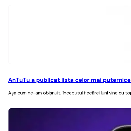
AnTuTu a publicat lista celor mai puternice
Aşa cum ne-am obişnuit, începutul fiecărei luni vine cu 