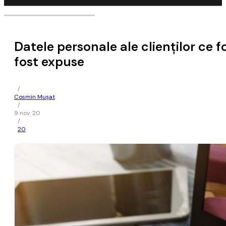
Datele personale ale clienţilor ce f
fost expuse
/
Cosmin Mușat
/
9 nov. 20
/
20