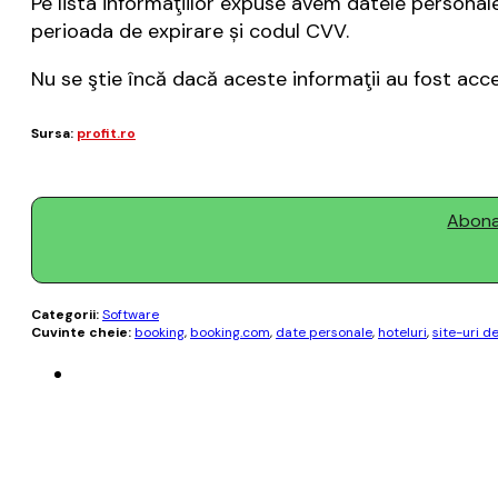
Pe lista informaţiilor expuse avem datele personale
perioada de expirare și codul CVV.
Nu se ştie încă dacă aceste informaţii au fost acc
Sursa:
profit.ro
Abonaț
Categorii:
Software
Cuvinte cheie:
booking
,
booking.com
,
date personale
,
hoteluri
,
site-uri d