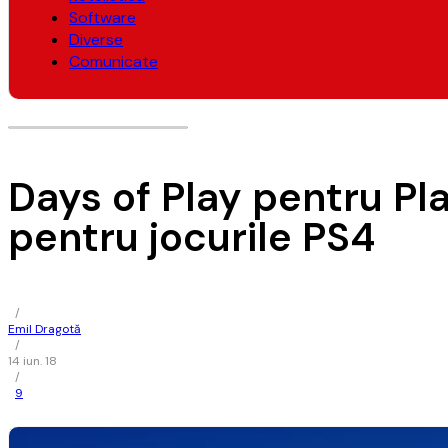
Software
Diverse
Comunicate
Days of Play pentru Pl
pentru jocurile PS4
/
Emil Dragotă
/
14 iun. 18
/
9