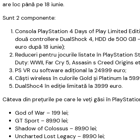
are loc până pe 18 iunie.
Sunt 2 componente:
Consola PlayStation 4 Days of Play Limited Editi
două controllere DualShock 4, HDD de 500 GB – l
euro după 18 iunie);
Reduceri pentru jocurile listate în PlayStation S
Duty: WWII, Far Cry 5, Assasin s Creed Origins et
PS VR cu software adițional la 249.99 euro;
Căști wireless în culorile Gold și Platinum la 59.
DualShoc4 în ediție limitată la 39.99 euro.
Câteva din prețurile pe care le veți găsi în PlayStatio
God of War – 199 lei;
GT Sport – 89.90 lei;
Shadow of Colossus – 89.90 lei;
Uncharted Lost Legacy – 89.90 lei;