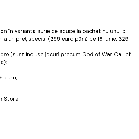
on în varianta aurie ce aduce la pachet nu unul ci
a un preț special (299 euro până pe 18 iunie, 329
tore (sunt incluse jocuri precum God of War, Call of
c);
99 euro;
n Store: