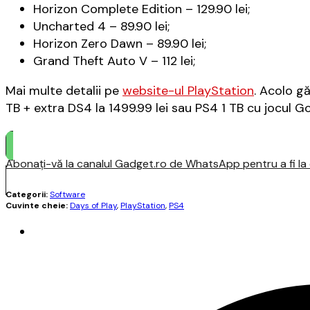
Horizon Complete Edition – 129.90 lei;
Uncharted 4 – 89.90 lei;
Horizon Zero Dawn – 89.90 lei;
Grand Theft Auto V – 112 lei;
Mai multe detalii pe
website-ul PlayStation
. Acolo gă
TB + extra DS4 la 1499.99 lei sau PS4 1 TB cu jocul Go
Abonați-vă la canalul Gadget.ro de WhatsApp pentru a fi la c
Categorii:
Software
Cuvinte cheie:
Days of Play
,
PlayStation
,
PS4