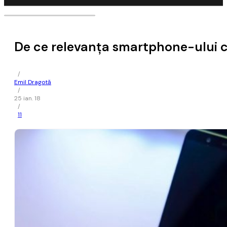
De ce relevanța smartphone-ului cu
/
Emil Dragotă
/
25 ian. 18
/
11