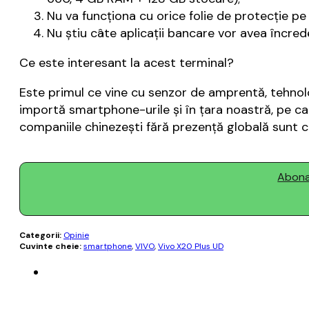
Nu va funcționa cu orice folie de protecție pe
Nu știu câte aplicații bancare vor avea încred
Ce este interesant la acest terminal?
Este primul ce vine cu senzor de amprentă, tehnol
importă smartphone-urile și în țara noastră, pe can
companiile chinezești fără prezență globală sunt c
Abonaț
Categorii:
Opinie
Cuvinte cheie:
smartphone
,
VIVO
,
Vivo X20 Plus UD