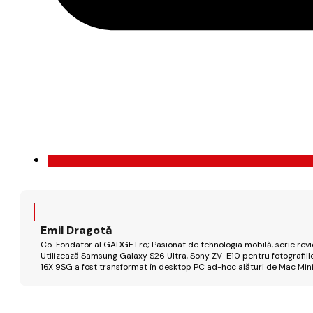
Emil Dragotă
Co-Fondator al GADGET.ro; Pasionat de tehnologia mobilă, scrie review
Utilizează Samsung Galaxy S26 Ultra, Sony ZV-E10 pentru fotografiile
16X 9SG a fost transformat în desktop PC ad-hoc alături de Mac Mini 