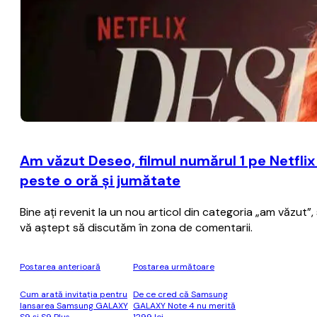
Am văzut Deseo, filmul numărul 1 pe Netflix
peste o oră şi jumătate
Bine aţi revenit la un nou articol din categoria „am văzut
vă aştept să discutăm în zona de comentarii.
Postarea anterioară
Postarea următoare
Cum arată invitația pentru
De ce cred că Samsung
lansarea Samsung GALAXY
GALAXY Note 4 nu merită