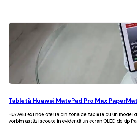
Tabletă Huawei MatePad Pro Max PaperMatte
HUAWEI extinde oferta din zona de tablete cu un model de 
vorbim astăzi scoate în evidență un ecran OLED de tip Pa