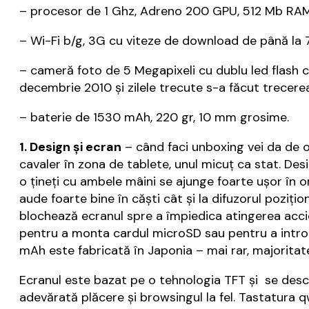
– procesor de 1 Ghz, Adreno 200 GPU, 512 Mb RAM,
– Wi-Fi b/g, 3G cu viteze de download de până la 7
– cameră foto de 5 Megapixeli cu dublu led flash c
decembrie 2010 și zilele trecute s-a făcut trecerea
– baterie de 1530 mAh, 220 gr, 10 mm grosime.
1. Design și ecran
– când faci unboxing vei da de o
cavaler în zona de tablete, unul micuț ca stat. Desi
o țineți cu ambele mâini se ajunge foarte ușor în 
aude foarte bine în căști cât și la difuzorul poziți
blochează ecranul spre a împiedica atingerea accid
pentru a monta cardul microSD sau pentru a introdu
mAh este fabricată în Japonia – mai rar, majoritate
Ecranul este bazat pe o tehnologia TFT și se descurc
adevărată plăcere și browsingul la fel. Tastatura 