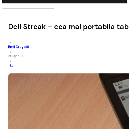
Dell Streak – cea mai portabila tab
/
Emil Dragotă
/
26 apr. 11
/
0