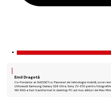
Emil Dragotă
Co-Fondator al GADGET.ro; Pasionat de tehnologia mobilă, scrie review
Utilizează Samsung Galaxy S26 Ultra, Sony ZV-E10 pentru fotografiile
16X 9SG a fost transformat în desktop PC ad-hoc alături de Mac Mini 