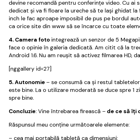
devine recomandă pentru conferințe video. Cu ai s
dedicat și va fi floare la ureche să te lași ghidat l
inch le fac aproape imposibil de pus pe bordul auto
ca orice site din www să se încarce cu toate elem
4. Camera foto
integrează un senzor de 5 Megapixe
face o opinie în galeria dedicată. Am citit că la 
Android 1.6. Nu am reușit să activez filmarea HD, dar
[nggallery id=27]
5. Autonomie
– se consumă ca și restul tabletelor 
este bine. La o utilizare moderată se duce spre 1 
spre bine.
Concluzie
: Vine întrebarea firească –
de ce să îți
Răspunsul meu conține următoarele elemente:
– cea mai portabilă tabletă ca dimensiuni;