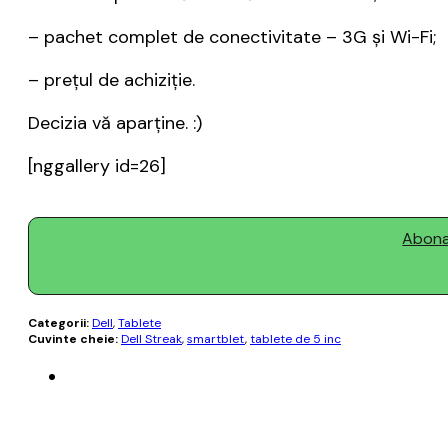
– pachet complet de conectivitate – 3G și Wi-Fi;
– prețul de achiziție.
Decizia vă aparține. :)
[nggallery id=26]
Abonaț
Categorii:
Dell
,
Tablete
Cuvinte cheie:
Dell Streak
,
smartblet
,
tablete de 5 inc