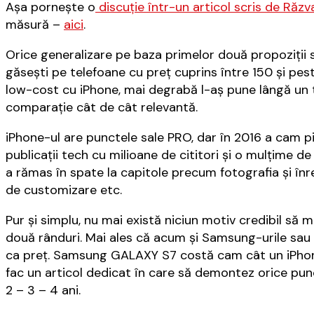
Așa pornește o
discuție într-un articol scris de Răzva
măsură –
aici
.
Orice generalizare pe baza primelor două propoziții 
găsești pe telefoane cu preț cuprins între 150 și p
low-cost cu iPhone, mai degrabă l-aș pune lângă un 
comparație cât de cât relevantă.
iPhone-ul are punctele sale PRO, dar în 2016 a cam 
publicații tech cu milioane de cititori și o mulțime de
a rămas în spate la capitole precum fotografia și înreg
de customizare etc.
Pur și simplu, nu mai există niciun motiv credibil să m
două rânduri. Mai ales că acum și Samsung-urile sau a
ca preț. Samsung GALAXY S7 costă cam cât un iPhone
fac un articol dedicat în care să demontez orice pun
2 – 3 – 4 ani.