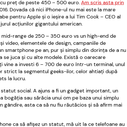
r cu preț de peste 450 – 500 euro.
Am scris asta prin
 2016. Dovada că nici iPhone-ul nu mai este la mare
labe pentru Apple și o ieșire a lui Tim Cook – CEO al
urul acțiunilor gigantului american.
 un mid-range de 250 – 350 euro vs un high-end de
și video, elementele de design, campaniile de
 smartphone pe an, pur și simplu din dorința de a nu
 se juca și cu alte modele. Există o oarecare
i vine a investi 6 – 700 de euro într-un terminal, unul
r strict la segmentul geeks-ilor, celor ahtiați după
ts la lucru.
 statut social. A ajuns a fi un gadget important, un
re la bogăția sau sărăcia unui om pe baza unui simplu
ândire, asta ca să nu fiu răutăcios și să afirm mai
ne ca să afișez un statut, mă uit la ce telefoane au