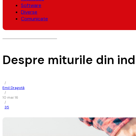
Software
Diverse
Comunicate
Despre miturile din ind
/
Emil Dragotă
/
10 mai 16
/
35