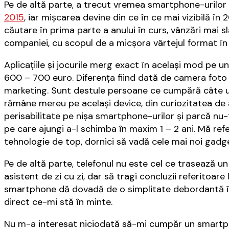
Pe de altă parte, a trecut vremea smartphone-urilo
2015
, iar mișcarea devine din ce în ce mai vizibilă în
căutare în prima parte a anului în curs, vânzări mai s
companiei, cu scopul de a micșora vârtejul format în j
Aplicațiile și jocurile merg exact în același mod pe
600 – 700 euro. Diferența fiind dată de camera foto 
marketing. Sunt destule persoane ce cumpără câte un
rămâne mereu pe același device, din curiozitatea de a
perisabilitate pe nișa smartphone-urilor și parcă nu-ț
pe care ajungi a-l schimba în maxim 1 – 2 ani. Mă refe
tehnologie de top, dornici să vadă cele mai noi gadge
Pe de altă parte, telefonul nu este cel ce trasează un
asistent de zi cu zi, dar să tragi concluzii referitoa
smartphone dă dovadă de o simplitate debordantă în g
direct ce-mi stă în minte.
Nu m-a interesat niciodată să-mi cumpăr un smartpho