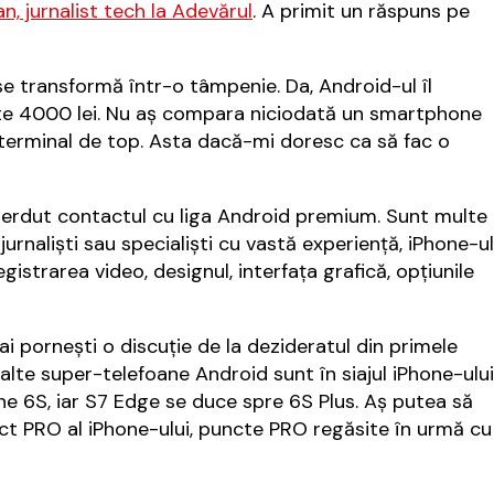
n, jurnalist tech la Adevărul
. A primit un răspuns pe
se transformă într-o tâmpenie. Da, Android-ul îl
este 4000 lei. Nu aș compara niciodată un smartphone
terminal de top. Asta dacă-mi doresc ca să fac o
pierdut contactul cu liga Android premium. Sunt multe
 jurnaliști sau specialiști cu vastă experiență, iPhone-ul
istrarea video, designul, interfața grafică, opțiunile
ai pornești o discuție de la dezideratul din primele
lte super-telefoane Android sunt în siajul iPhone-ului
 6S, iar S7 Edge se duce spre 6S Plus. Aș putea să
ct PRO al iPhone-ului, puncte PRO regăsite în urmă cu