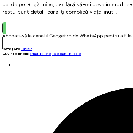
cei de pe lângă mine, dar fără să-mi pese în mod real
restul sunt detalii care-ți complică viața, inutil.
Abonați-vă la canalul Gadget.ro de WhatsApp pentru a fi la c
Categorii:
Opinie
Cuvinte cheie:
smartphone
,
telefoane mobile