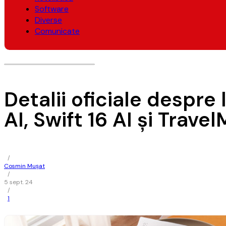
Software
Diverse
Comunicate
Detalii oficiale despre 
AI, Swift 16 AI şi Trave
/
Cosmin Mușat
/
5 sept. 24
/
1