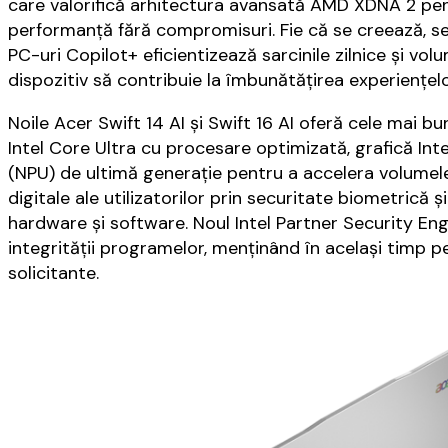
care valorifică arhitectura avansată AMD XDNA 2 pent
performanță fără compromisuri. Fie că se creează, se
PC-uri Copilot+ eficientizează sarcinile zilnice și vol
dispozitiv să contribuie la îmbunătățirea experiențelor 
Noile Acer Swift 14 AI și Swift 16 AI oferă cele mai b
Intel Core Ultra cu procesare optimizată, grafică Int
(NPU) de ultimă generație pentru a accelera volumele 
digitale ale utilizatorilor prin securitate biometrică ș
hardware și software. Noul Intel Partner Security Engi
integrității programelor, menținând în același timp p
solicitante.