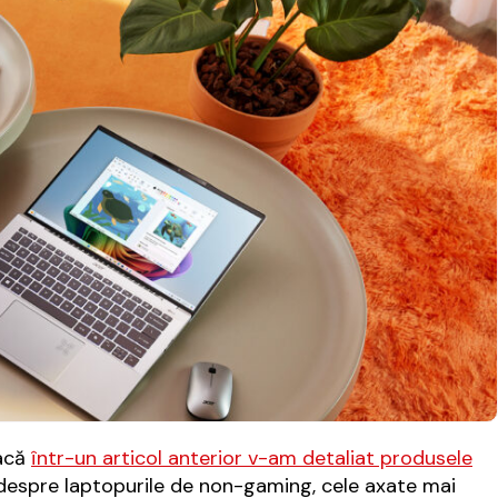
dacă
într-un articol anterior v-am detaliat produsele
despre laptopurile de non-gaming, cele axate mai