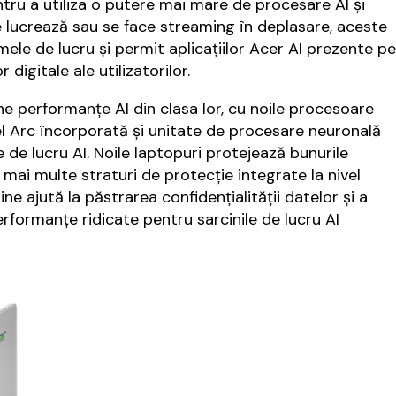
ru a utiliza o putere mai mare de procesare AI și
 lucrează sau se face streaming în deplasare, aceste
umele de lucru și permit aplicațiilor Acer AI prezente pe
digitale ale utilizatorilor.
une performanțe AI din clasa lor, cu noile procesoare
el Arc încorporată și unitate de procesare neuronală
de lucru AI. Noile laptopuri protejează bunurile
i mai multe straturi de protecție integrate la nivel
ne ajută la păstrarea confidențialității datelor și a
erformanțe ridicate pentru sarcinile de lucru AI