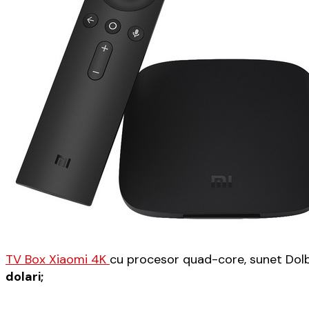
TV Box Xiaomi 4K
cu procesor quad-core, sunet Dolb
dolari;