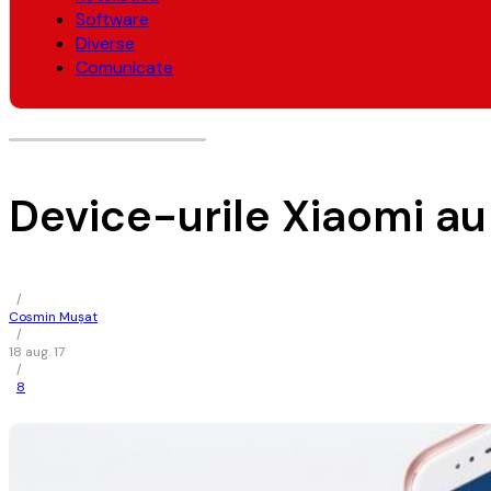
Software
Diverse
Comunicate
Device-urile Xiaomi au
/
Cosmin Mușat
/
18 aug. 17
/
8