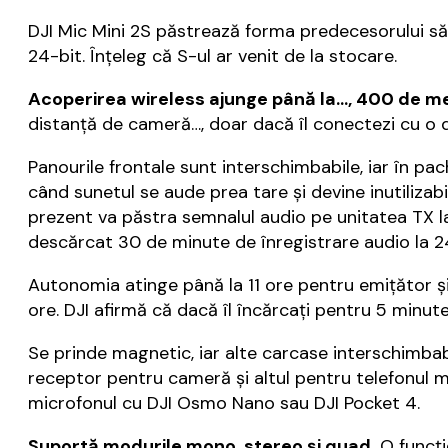
DJI Mic Mini 2S păstrează forma predecesorului său
24-bit. Înțeleg că S-ul ar venit de la stocare.
Acoperirea wireless ajunge până la…, 400 de me
distanță de cameră…, doar dacă îl conectezi cu o 
Panourile frontale sunt interschimbabile, iar în pac
când sunetul se aude prea tare și devine inutilizabi
prezent va păstra semnalul audio pe unitatea TX la
descărcat 30 de minute de înregistrare audio la 2
Autonomia atinge până la 11 ore pentru emițător ș
ore. DJI afirmă că dacă îl încărcați pentru 5 minute 
Se prinde magnetic, iar alte carcase interschimbab
receptor pentru cameră și altul pentru telefonul m
microfonul cu DJI Osmo Nano sau DJI Pocket 4.
Suportă modurile mono, stereo și quad.
O funcți