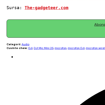
Sursa: 
The-gadgeteer.com
Abonaț
Categorii:
Audio
Cuvinte cheie:
DJI
,
DJI Mic Mini 2S
,
microfon
,
microfon DJI
,
microfon wire