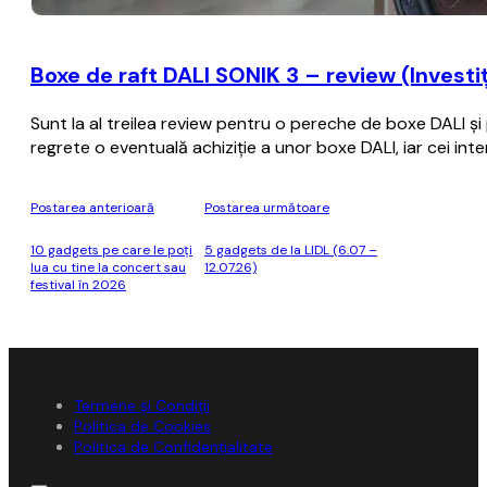
Boxe de raft DALI SONIK 3 – review (Investiț
Sunt la al treilea review pentru o pereche de boxe DALI ș
regrete o eventuală achiziție a unor boxe DALI, iar cei in
Postarea anterioară
Postarea următoare
10 gadgets pe care le poți
5 gadgets de la LIDL (6.07 –
lua cu tine la concert sau
12.07.26)
festival în 2026
Termene și Condiții
Politica de Cookies
Politica de Confidențialitate