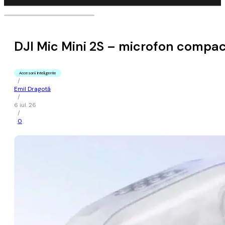
DJI Mic Mini 2S – microfon compact ș
Accesorii Inteligente
/
Emil Dragotă
/
6 iul. 26
/
0