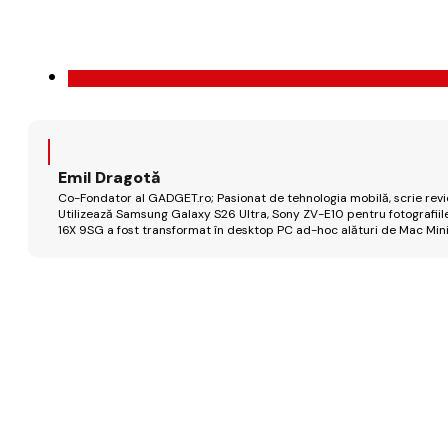
Emil Dragotă
Co-Fondator al GADGET.ro; Pasionat de tehnologia mobilă, scrie review
Utilizează Samsung Galaxy S26 Ultra, Sony ZV-E10 pentru fotografiile
16X 9SG a fost transformat în desktop PC ad-hoc alături de Mac Mini 