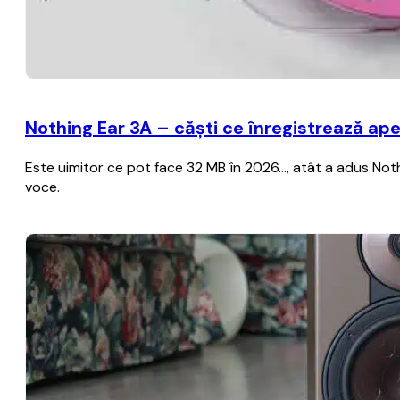
Nothing Ear 3A – căști ce înregistrează apel
Este uimitor ce pot face 32 MB în 2026..., atât a adus Noth
voce.