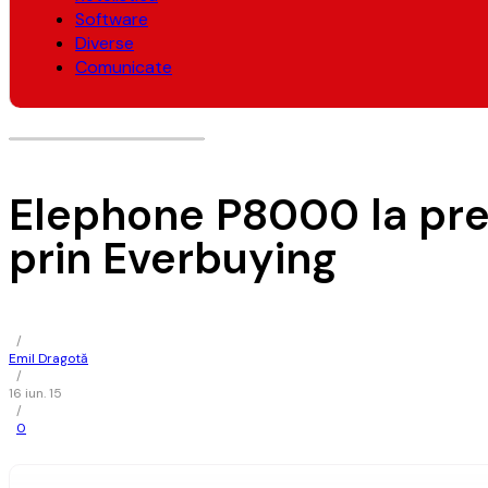
Software
Diverse
Comunicate
Elephone P8000 la pre
prin Everbuying
/
Emil Dragotă
/
16 iun. 15
/
0