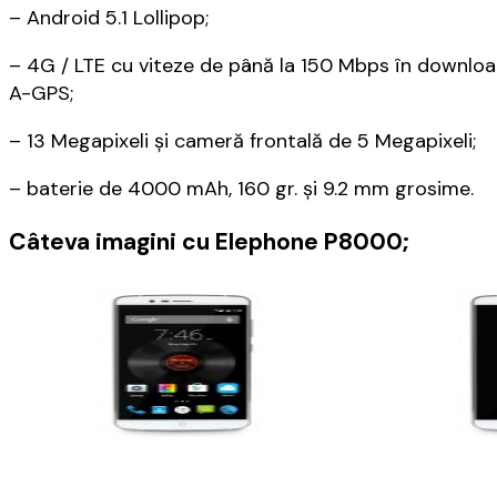
– Android 5.1 Lollipop;
– 4G / LTE cu viteze de până la 150 Mbps în download
A-GPS;
– 13 Megapixeli și cameră frontală de 5 Megapixeli;
– baterie de 4000 mAh, 160 gr. și 9.2 mm grosime.
Câteva imagini cu Elephone P8000;