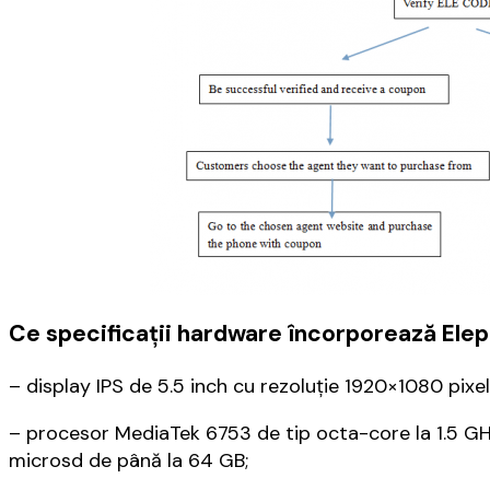
Ce specificații hardware încorporează El
– display IPS de 5.5 inch cu rezoluție 1920×1080 pixeli
– procesor MediaTek 6753 de tip octa-core la 1.5 GH
microsd de până la 64 GB;