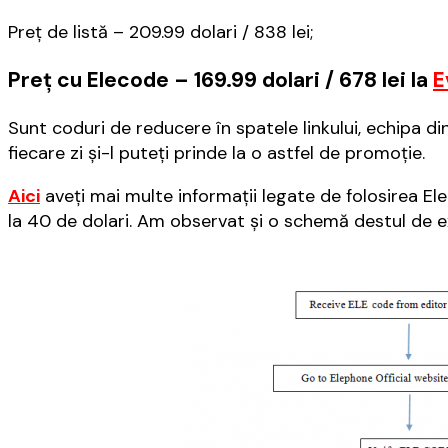
Preț de listă – 209.99 dolari / 838 lei;
Preț cu Elecode – 169.99 dolari / 678 lei la
E
Sunt coduri de reducere în spatele linkului, echipa d
fiecare zi și-l puteți prinde la o astfel de promoție.
Aici
aveți mai multe informații legate de folosirea El
la 40 de dolari. Am observat și o schemă destul de ex