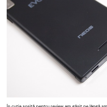
În cutia sosită pentru review am găsit pe lângă sma