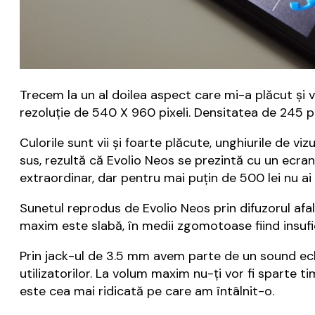
Trecem la un al doilea aspect care mi-a plăcut și v
rezoluție de 540 X 960 pixeli. Densitatea de 245 pp
Culorile sunt vii și foarte plăcute, unghiurile de v
sus, rezultă că Evolio Neos se prezintă cu un ecran
extraordinar, dar pentru mai puțin de 500 lei nu ai
Sunetul reprodus de Evolio Neos prin difuzorul afal
maxim este slabă, în medii zgomotoase fiind insufic
Prin jack-ul de 3.5 mm avem parte de un sound echil
utilizatorilor. La volum maxim nu-ți vor fi sparte t
este cea mai ridicată pe care am întâlnit-o.