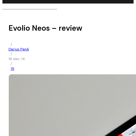
Evolio Neos – review
/
Darius Pană
/
18 dec. 14
/
19