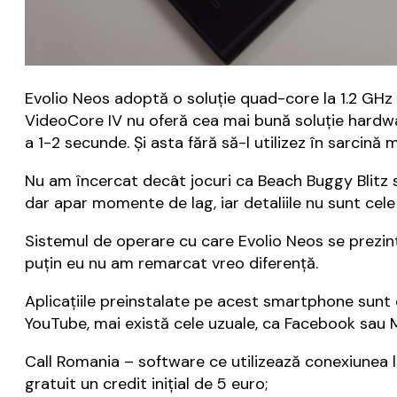
Evolio Neos adoptă o soluție quad-core la 1.2 GHz
VideoCore IV nu oferă cea mai bună soluție hardware
a 1-2 secunde. Și asta fără să-l utilizez în sarcină 
Nu am încercat decât jocuri ca Beach Buggy Blitz s
dar apar momente de lag, iar detaliile nu sunt cele
Sistemul de operare cu care Evolio Neos se prezintă
puțin eu nu am remarcat vreo diferență.
Aplicațiile preinstalate pe acest smartphone sunt d
YouTube, mai există cele uzuale, ca Facebook sau 
Call Romania – software ce utilizează conexiunea l
gratuit un credit inițial de 5 euro;