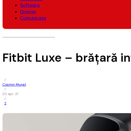
Software
Diverse
Comunicate
Fitbit Luxe – brăţară i
/
Cosmin Mușat
/
20 apr. 21
/
2