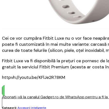
Cei ce vor cumpăra Fitbit Luxe nu o vor face neapăr
poate fi customizată în mai multe variante: carcasă m
curea de toate felurile (silicon, piele, oţel inoxidabil, m
Fitbit Luxe va fi disponibilă la preţuri ce pornesc de la
gratuit la serviciul Fitbit Premium (acesta ar costa î
httpvh://youtu.be/KFlJe2R78KM
Abonați-vă la canalul Gadget.ro de WhatsApp pentru a fi la c
Categorii:
Accesorii inteligente